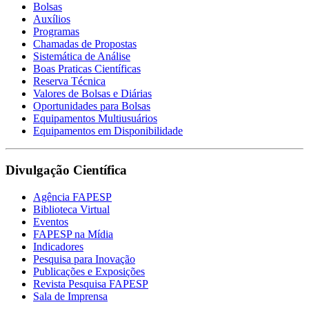
Bolsas
Auxílios
Programas
Chamadas de Propostas
Sistemática de Análise
Boas Praticas Científicas
Reserva Técnica
Valores de Bolsas e Diárias
Oportunidades para Bolsas
Equipamentos Multiusuários
Equipamentos em Disponibilidade
Divulgação Científica
Agência FAPESP
Biblioteca Virtual
Eventos
FAPESP na Mídia
Indicadores
Pesquisa para Inovação
Publicações e Exposições
Revista Pesquisa FAPESP
Sala de Imprensa