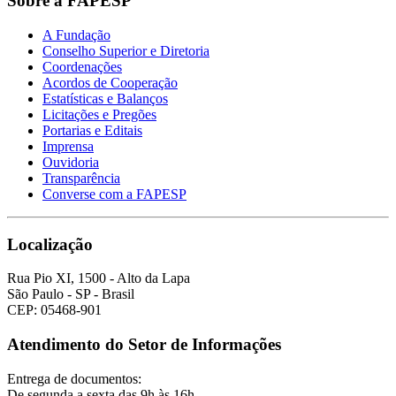
Sobre a FAPESP
A Fundação
Conselho Superior e Diretoria
Coordenações
Acordos de Cooperação
Estatísticas e Balanços
Licitações e Pregões
Portarias e Editais
Imprensa
Ouvidoria
Transparência
Converse com a FAPESP
Localização
Rua Pio XI, 1500 - Alto da Lapa
São Paulo - SP - Brasil
CEP: 05468-901
Atendimento do Setor de Informações
Entrega de documentos:
De segunda a sexta das 9h às 16h