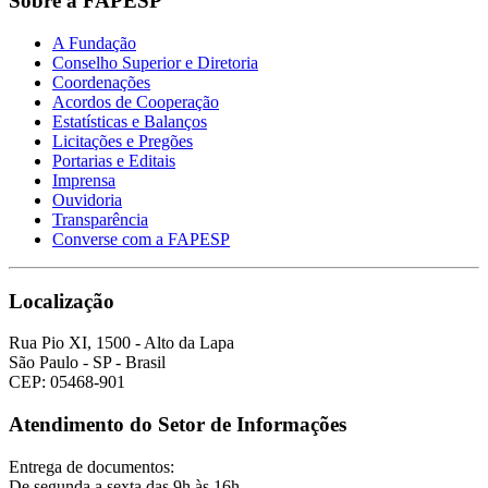
Sobre a FAPESP
A Fundação
Conselho Superior e Diretoria
Coordenações
Acordos de Cooperação
Estatísticas e Balanços
Licitações e Pregões
Portarias e Editais
Imprensa
Ouvidoria
Transparência
Converse com a FAPESP
Localização
Rua Pio XI, 1500 - Alto da Lapa
São Paulo - SP - Brasil
CEP: 05468-901
Atendimento do Setor de Informações
Entrega de documentos:
De segunda a sexta das 9h às 16h