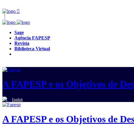
Sage
Agência FAPESP
Revista
Biblioteca Virtual
A FAPESP e os Objetivos de Des
English
A FAPESP e os Objetivos de Des