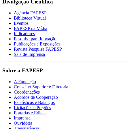
Divulgação Científica
Agência FAPESP
Biblioteca Virtual
Eventos
FAPESP na Mídia
Indicadores
Pesquisa para Inovação
Publicações e Exposições
Revista Pesquisa FAPESP
Sala de Imprensa
Sobre a FAPESP
A Fundação
Conselho Superior e Diretoria
Coordenações
Acordos de Cooperação
Estatísticas e Balanços
Licitações e Pregões
Portarias e Editais
Imprensa
Ouvidoria
Transparência