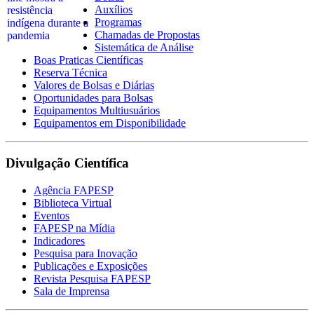
Auxílios
Programas
Chamadas de Propostas
Sistemática de Análise
Boas Praticas Científicas
Reserva Técnica
Valores de Bolsas e Diárias
Oportunidades para Bolsas
Equipamentos Multiusuários
Equipamentos em Disponibilidade
Divulgação Científica
Agência FAPESP
Biblioteca Virtual
Eventos
FAPESP na Mídia
Indicadores
Pesquisa para Inovação
Publicações e Exposições
Revista Pesquisa FAPESP
Sala de Imprensa