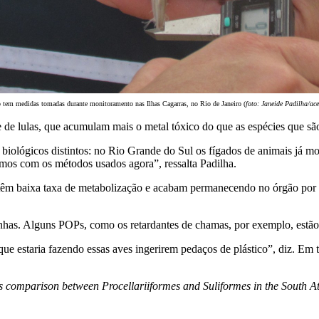
 tem medidas tomadas durante monitoramento nas Ilhas Cagarras, no Rio de Janeiro (
foto: Janeide Padilha/ace
de lulas, que acumulam mais o metal tóxico do que as espécies que são
s biológicos distintos: no Rio Grande do Sul os fígados de animais já m
amos com os métodos usados agora”, ressalta Padilha.
m baixa taxa de metabolização e acabam permanecendo no órgão por lo
rinhas. Alguns POPs, como os retardantes de chamas, por exemplo, estão 
ue estaria fazendo essas aves ingerirem pedaços de plástico”, diz. Em 
s comparison between Procellariiformes and Suliformes in the South At