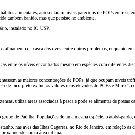
 hábitos alimentares, apresentaram níveis parecidos de POPs entre si, e
ida também banido, mas que persiste no ambiente.
rio, instalado no IO-USP.
 o afinamento da casca dos ovos, entre outros problemas, enquanto em 
as entre os níveis encontrados mesmo em espécies com diferentes dieta
entassem as maiores concentrações de POPs, já que ocupam níveis tróf
a-de-bico-preto exibiu os valores mais elevados de PCBs e Mirex”, con
extensas, utiliza áreas associadas à pesca e pode se alimentar de presas
 grupo de Padilha. Populações de uma mesma espécie, o atobá-pardo, de 
stanho, nas aves das Ilhas Cagarras, no Rio de Janeiro, em relação às
a proximidade com a área urbana.