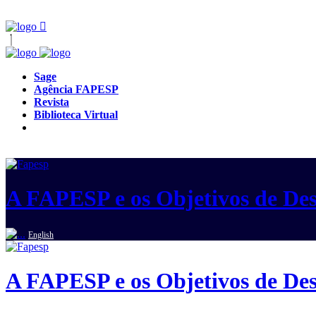
Sage
Agência FAPESP
Revista
Biblioteca Virtual
A FAPESP e os Objetivos de Des
English
A FAPESP e os Objetivos de Des