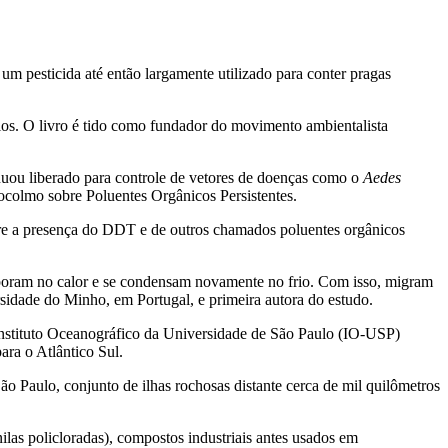
m pesticida até então largamente utilizado para conter pragas
los. O livro é tido como fundador do movimento ambientalista
nuou liberado para controle de vetores de doenças como o
Aedes
tocolmo sobre Poluentes Orgânicos Persistentes.
re a presença do DDT e de outros chamados poluentes orgânicos
aporam no calor e se condensam novamente no frio. Com isso, migram
sidade do Minho, em Portugal, e primeira autora do estudo.
Instituto Oceanográfico da Universidade de São Paulo (IO-USP)
ara o Atlântico Sul.
o Paulo, conjunto de ilhas rochosas distante cerca de mil quilômetros
as policloradas), compostos industriais antes usados em