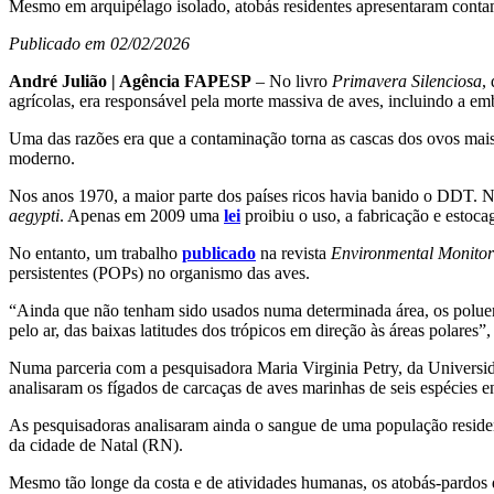
Mesmo em arquipélago isolado, atobás residentes apresentaram cont
Publicado em 02/02/2026
André Julião | Agência FAPESP
– No livro
Primavera Silenciosa
,
agrícolas, era responsável pela morte massiva de aves, incluindo a e
Uma das razões era que a contaminação torna as cascas dos ovos mais
moderno.
Nos anos 1970, a maior parte dos países ricos havia banido o DDT. N
aegypti
. Apenas em 2009 uma
lei
proibiu o uso, a fabricação e estoc
No entanto, um trabalho
publicado
na revista
Environmental Monitor
persistentes (POPs) no organismo das aves.
“Ainda que não tenham sido usados numa determinada área, os poluen
pelo ar, das baixas latitudes dos trópicos em direção às áreas polares”
Numa parceria com a pesquisadora Maria Virginia Petry, da Universi
analisaram os fígados de carcaças de aves marinhas de seis espécies 
As pesquisadoras analisaram ainda o sangue de uma população reside
da cidade de Natal (RN).
Mesmo tão longe da costa e de atividades humanas, os atobás-pardos 