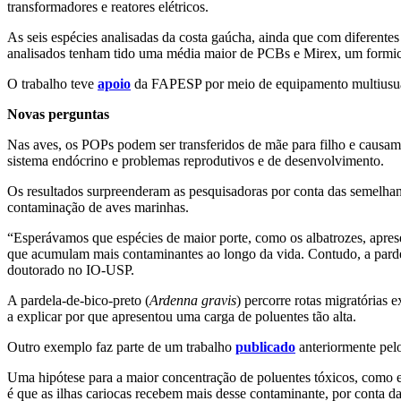
transformadores e reatores elétricos.
As seis espécies analisadas da costa gaúcha, ainda que com diferentes
analisados tenham tido uma média maior de PCBs e Mirex, um formic
O trabalho teve
apoio
da FAPESP por meio de equipamento multiusuá
Novas perguntas
Nas aves, os POPs podem ser transferidos de mãe para filho e causam
sistema endócrino e problemas reprodutivos e de desenvolvimento.
Os resultados surpreenderam as pesquisadoras por conta das semelhanç
contaminação de aves marinhas.
“Esperávamos que espécies de maior porte, como os albatrozes, apres
que acumulam mais contaminantes ao longo da vida. Contudo, a pardel
doutorado no IO-USP.
A pardela-de-bico-preto (
Ardenna gravis
) percorre rotas migratórias 
a explicar por que apresentou uma carga de poluentes tão alta.
Outro exemplo faz parte de um trabalho
publicado
anteriormente pelo
Uma hipótese para a maior concentração de poluentes tóxicos, como e
é que as ilhas cariocas recebem mais desse contaminante, por conta d