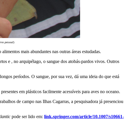
rvo pessoal
)
 alimentos mais abundantes nas outras áreas estudadas.
ortos e , no arquipélago, o sangue dos atobás-pardos vivos. Outros
ngos períodos. O sangue, por sua vez, dá uma ideia do que está
presentes em plásticos facilmente acessíveis para aves no oceano.
trabalhos de campo nas Ilhas Cagarras, a pesquisadora já presenciou
lantic
pode ser lido em:
link.springer.com/article/10.1007/s10661-