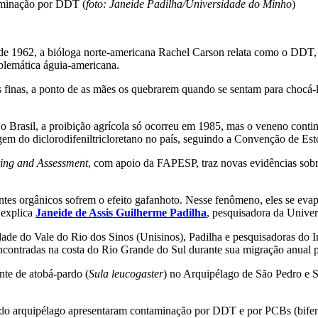
aminação por DDT (
foto: Janeide Padilha/Universidade do Minho
)
 de 1962, a bióloga norte-americana Rachel Carson relata como o DDT, u
mblemática águia-americana.
 finas, a ponto de as mães os quebrarem quando se sentam para chocá-
o Brasil, a proibição agrícola só ocorreu em 1985, mas o veneno conti
agem do diclorodifeniltricloretano no país, seguindo a Convenção de Es
ing and Assessment
, com apoio da FAPESP, traz novas evidências sob
tes orgânicos sofrem o efeito gafanhoto. Nesse fenômeno, eles se ev
, explica
Janeide de Assis Guilherme Padilha
, pesquisadora da Univer
dade do Vale do Rio dos Sinos (Unisinos), Padilha e pesquisadoras do 
encontradas na costa do Rio Grande do Sul durante sua migração anual p
nte de atobá-pardo (
Sula leucogaster
) no Arquipélago de São Pedro e Sã
do arquipélago apresentaram contaminação por DDT e por PCBs (bifenil