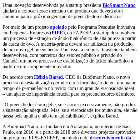
Uma inovação desenvolvida pela startup brasileira
BioSmart Nano
ajudará a colocar nesse mercado um produto que deverá abrir
caminho para a próxima geração de preenchedores dérmicos.
Por meio de um projeto
apoiado
pelo Programa Pesquisa Inovativa
em Pequenas Empresas (
PIPE
), da FAPESP, a startup desenvolveu
um processo de extração de ácido hialurônico de alta pureza a partir
da casca de ovo. A matéria-prima deverá ser utilizada na produção
de um novo gel preenchedor. Para isso, a empresa brasileira também
desenvolveu, com parceiros dos setores público e privado do
Canadá, um novo processo de estabilização do ácido hialurônico a
partir de um componente inovador.
De acordo com
Hélida Barud
, CEO da BioSmart Nano, o novo
processo de estabilização permite dar à formulação do gel um maior
tempo de permanência no tecido com um grau de viscosidade ideal
– um ajuste de importância crucial para os preenchedores dérmicos.
"O preenchedor é um gel e, se escorrer excessivamente, não produz
a sustentação adequada. Mas, se a viscosidade for muito alta, ele não
passa pela agulha e não tem aplicabilidade", explica Barud.
A BioSmart Nano foi fundada em Araraquara, no interior de São
Paulo, em 2016, e a partir de 2018 teve diversos projetos aprovados
no programa PIPE-FAPESP, incluindo o de
desenvolvimento da