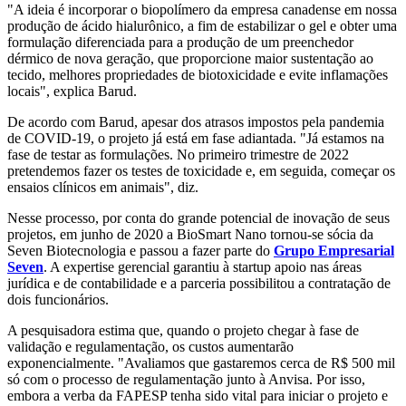
"A ideia é incorporar o biopolímero da empresa canadense em nossa
produção de ácido hialurônico, a fim de estabilizar o gel e obter uma
formulação diferenciada para a produção de um preenchedor
dérmico de nova geração, que proporcione maior sustentação ao
tecido, melhores propriedades de biotoxicidade e evite inflamações
locais", explica Barud.
De acordo com Barud, apesar dos atrasos impostos pela pandemia
de COVID-19, o projeto já está em fase adiantada. "Já estamos na
fase de testar as formulações. No primeiro trimestre de 2022
pretendemos fazer os testes de toxicidade e, em seguida, começar os
ensaios clínicos em animais", diz.
Nesse processo, por conta do grande potencial de inovação de seus
projetos, em junho de 2020 a BioSmart Nano tornou-se sócia da
Seven Biotecnologia e passou a fazer parte do
Grupo Empresarial
Seven
. A expertise gerencial garantiu à startup apoio nas áreas
jurídica e de contabilidade e a parceria possibilitou a contratação de
dois funcionários.
A pesquisadora estima que, quando o projeto chegar à fase de
validação e regulamentação, os custos aumentarão
exponencialmente. "Avaliamos que gastaremos cerca de R$ 500 mil
só com o processo de regulamentação junto à Anvisa. Por isso,
embora a verba da FAPESP tenha sido vital para iniciar o projeto e