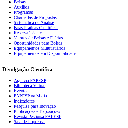
Bolsas
Auxílios
Programas
Chamadas de Propostas
Sistemática de Análise
Boas Praticas Científicas
Reserva Técnica
Valores de Bolsas e Diárias
Oportunidades para Bolsas
Equipamentos Multiusuários
Equipamentos em Disponibilidade
Divulgação Científica
Agência FAPESP
Biblioteca Virtual
Eventos
FAPESP na Mídia
Indicadores
Pesquisa para Inovação
Publicações e Exposições
Revista Pesquisa FAPESP
Sala de Imprensa