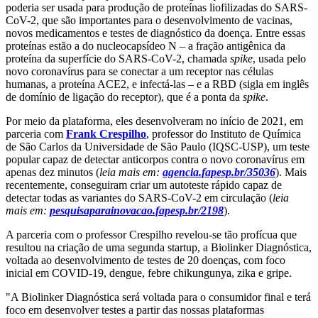
poderia ser usada para produção de proteínas liofilizadas do SARS-
CoV-2, que são importantes para o desenvolvimento de vacinas,
novos medicamentos e testes de diagnóstico da doença. Entre essas
proteínas estão a do nucleocapsídeo N – a fração antigênica da
proteína da superfície do SARS-CoV-2, chamada
spike
, usada pelo
novo coronavírus para se conectar a um receptor nas células
humanas, a proteína ACE2, e infectá-las – e a RBD (sigla em inglês
de domínio de ligação do receptor), que é a ponta da
spike
.
Por meio da plataforma, eles desenvolveram no início de 2021, em
parceria com
Frank Crespilho
, professor do Instituto de Química
de São Carlos da Universidade de São Paulo (IQSC-USP), um teste
popular capaz de detectar anticorpos contra o novo coronavírus em
apenas dez minutos (
leia mais em:
agencia.fapesp.br/35036
). Mais
recentemente, conseguiram criar um autoteste rápido capaz de
detectar todas as variantes do SARS-CoV-2 em circulação (
leia
mais em:
pesquisaparainovacao.fapesp.br/2198
).
A parceria com o professor Crespilho revelou-se tão profícua que
resultou na criação de uma segunda startup, a Biolinker Diagnóstica,
voltada ao desenvolvimento de testes de 20 doenças, com foco
inicial em COVID-19, dengue, febre chikungunya, zika e gripe.
"A Biolinker Diagnóstica será voltada para o consumidor final e terá
foco em desenvolver testes a partir das nossas plataformas