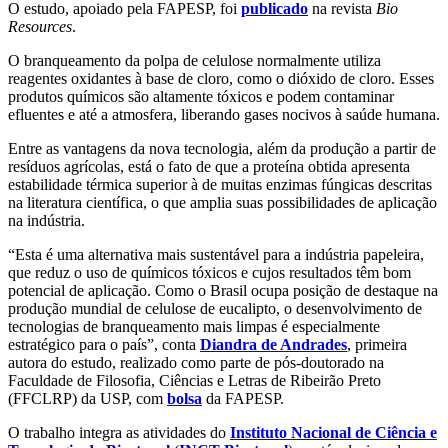
O estudo, apoiado pela FAPESP, foi
publicado
na revista
Bio
Resources
.
O branqueamento da polpa de celulose normalmente utiliza
reagentes oxidantes à base de cloro, como o dióxido de cloro. Esses
produtos químicos são altamente tóxicos e podem contaminar
efluentes e até a atmosfera, liberando gases nocivos à saúde humana.
Entre as vantagens da nova tecnologia, além da produção a partir de
resíduos agrícolas, está o fato de que a proteína obtida apresenta
estabilidade térmica superior à de muitas enzimas fúngicas descritas
na literatura científica, o que amplia suas possibilidades de aplicação
na indústria.
“Esta é uma alternativa mais sustentável para a indústria papeleira,
que reduz o uso de químicos tóxicos e cujos resultados têm bom
potencial de aplicação. Como o Brasil ocupa posição de destaque na
produção mundial de celulose de eucalipto, o desenvolvimento de
tecnologias de branqueamento mais limpas é especialmente
estratégico para o país”, conta
Diandra de Andrades
, primeira
autora do estudo, realizado como parte de pós-doutorado na
Faculdade de Filosofia, Ciências e Letras de Ribeirão Preto
(FFCLRP) da USP, com
bolsa
da FAPESP.
O trabalho integra as atividades do
Instituto Nacional de Ciência e