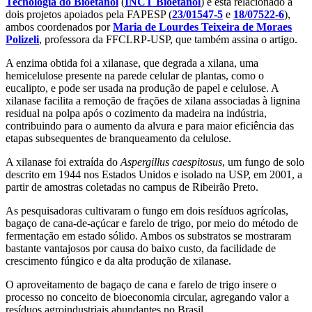
Tecnologia do Bioetanol
(
INCT Bioetanol
) e está relacionado a
dois projetos apoiados pela FAPESP (
23/01547-5
e
18/07522-6
),
ambos coordenados por
Maria de Lourdes Teixeira de Moraes
Polizeli
, professora da FFCLRP-USP, que também assina o artigo.
A enzima obtida foi a xilanase, que degrada a xilana, uma
hemicelulose presente na parede celular de plantas, como o
eucalipto, e pode ser usada na produção de papel e celulose. A
xilanase facilita a remoção de frações de xilana associadas à lignina
residual na polpa após o cozimento da madeira na indústria,
contribuindo para o aumento da alvura e para maior eficiência das
etapas subsequentes de branqueamento da celulose.
A xilanase foi extraída do
Aspergillus caespitosus
, um fungo de solo
descrito em 1944 nos Estados Unidos e isolado na USP, em 2001, a
partir de amostras coletadas no campus de Ribeirão Preto.
As pesquisadoras cultivaram o fungo em dois resíduos agrícolas,
bagaço de cana-de-açúcar e farelo de trigo, por meio do método de
fermentação em estado sólido. Ambos os substratos se mostraram
bastante vantajosos por causa do baixo custo, da facilidade de
crescimento fúngico e da alta produção de xilanase.
O aproveitamento de bagaço de cana e farelo de trigo insere o
processo no conceito de bioeconomia circular, agregando valor a
resíduos agroindustriais abundantes no Brasil.