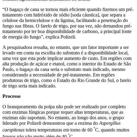
“O bagaço de cana se tornou mais eficiente quando fizemos um pré-
tratamento com hidróxido de sódio [soda cáustica], que separa a
celulose da hemicelulose e da lignina, facilitando a penetração do
fungo nas fibras. O farelo de trigo, por sua vez, não demandou pré-
tratamento por ter boa disponibilidade de carbono, a principal fonte
de energia do fungo”, explica Polizeli.
A pesquisadora ressalta, no entanto, que um fator importante a ser
levado em conta na escolha do substrato é a disponibilidade local,
uma vez que esta pode implicar aumento de custo. Em regiões com
alta produção de açúcar e etanol, como o interior do Estado de São
Paulo, o bagaço da cana seria o substrato mais indicado, mesmo
considerando a necessidade de pré-tratamento. Em regiões
produtoras de trigo, como o Estado do Rio Grande do Sul, o farelo
de trigo seria mais indicado.
Processo
O branqueamento da polpa não pode ser realizado por completo
com enzimas fúngicas porque requer altas temperaturas, que as
enzimas não suportam. No entanto, ao longo dos anos, o grupo
liderado por Polizeli demonstrou que a enzima do
Aspergillus
°
caespitosus
tolera temperaturas em torno de 60
C, quando muitos
°
fungos não vão muito além de 40
C.