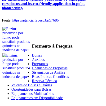
caespitosus-and-its-eco-friendly-application-in-pulp-
biobleaching/
.
Fonte:
https://agencia.fapesp.br/57686
Formento à Pesquisa
Bolsas
Auxílios
Programas
Chamadas de Propostas
Sistemática de Análise
Boas Praticas Científicas
Reserva Técnica
Valores de Bolsas e Diárias
Oportunidades para Bolsas
Equipamentos Multiusuários
Equipamentos em Disponibilidade