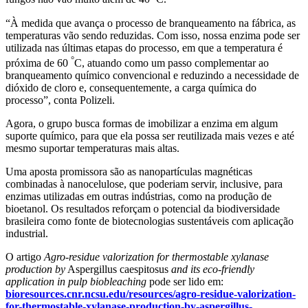
“À medida que avança o processo de branqueamento na fábrica, as
temperaturas vão sendo reduzidas. Com isso, nossa enzima pode ser
utilizada nas últimas etapas do processo, em que a temperatura é
°
próxima de 60
C, atuando como um passo complementar ao
branqueamento químico convencional e reduzindo a necessidade de
dióxido de cloro e, consequentemente, a carga química do
processo”, conta Polizeli.
Agora, o grupo busca formas de imobilizar a enzima em algum
suporte químico, para que ela possa ser reutilizada mais vezes e até
mesmo suportar temperaturas mais altas.
Uma aposta promissora são as nanopartículas magnéticas
combinadas à nanocelulose, que poderiam servir, inclusive, para
enzimas utilizadas em outras indústrias, como na produção de
bioetanol. Os resultados reforçam o potencial da biodiversidade
brasileira como fonte de biotecnologias sustentáveis com aplicação
industrial.
O artigo
Agro-residue valorization for thermostable xylanase
production by
Aspergillus caespitosus
and its eco-friendly
application in pulp biobleaching
pode ser lido em:
bioresources.cnr.ncsu.edu/resources/agro-residue-valorization-
for-thermostable-xylanase-production-by-aspergillus-