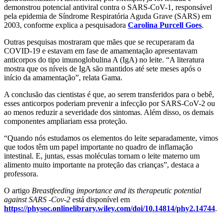
demonstrou potencial antiviral contra o SARS-CoV-1, responsável
pela epidemia de Síndrome Respiratória Aguda Grave (SARS) em
2003, conforme explica a pesquisadora
Carolina Purcell Goes
.
Outras pesquisas mostraram que mães que se recuperaram da
COVID-19 e estavam em fase de amamentação apresentavam
anticorpos do tipo imunoglobulina A (IgA) no leite. “A literatura
mostra que os níveis de IgA são mantidos até sete meses após o
início da amamentação”, relata Gama.
A conclusão das cientistas é que, ao serem transferidos para o bebê,
esses anticorpos poderiam prevenir a infecção por SARS-CoV-2 ou
ao menos reduzir a severidade dos sintomas. Além disso, os demais
componentes ampliariam essa proteção.
“Quando nós estudamos os elementos do leite separadamente, vimos
que todos têm um papel importante no quadro de inflamação
intestinal. E, juntas, essas moléculas tornam o leite materno um
alimento muito importante na proteção das crianças”, destaca a
professora.
O artigo
Breastfeeding importance and its therapeutic potential
against SARS -Cov-2
está disponível em
https://physoc.onlinelibrary.wiley.com/doi/10.14814/phy2.14744
.