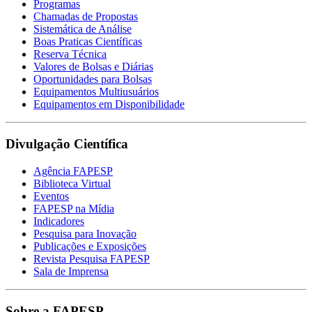
Programas
Chamadas de Propostas
Sistemática de Análise
Boas Praticas Científicas
Reserva Técnica
Valores de Bolsas e Diárias
Oportunidades para Bolsas
Equipamentos Multiusuários
Equipamentos em Disponibilidade
Divulgação Científica
Agência FAPESP
Biblioteca Virtual
Eventos
FAPESP na Mídia
Indicadores
Pesquisa para Inovação
Publicações e Exposições
Revista Pesquisa FAPESP
Sala de Imprensa
Sobre a FAPESP