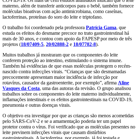
COVID-19. Os mais de cem estudos analisados indicam que o leite
materno, além de transferir anticorpos para o bebê, também fornece
moléculas bioativas com ação antimicrobiana, como caseínas,
lactoferrinas, proteínas do soro do leite e triptofano.
O trabalho foi coordenado pela professora
Patrícia Gama
, que
estuda os efeitos do desmame precoce no trato gastrointestinal há
mais de 30 anos, e contou com apoio da FAPESP por meio de três
projetos (
18/07409-5
,
20/02888-2
e
18/07782-8
).
Muitos trabalhos já mostraram que os componentes do leite
conferem proteção ao intestino, estimulando o sistema imune.
Também há evidências de que essas moléculas protegem o recém-
nascido contra infecções virais. “Crianças que são desmamadas
precocemente apresentam maior incidência de infecção por
rotavírus, causador da gastroenterite, por exemplo”, afirma
Aline
Vasques da Costa
, uma das autoras da revisão. O grupo analisou
trabalhos sobre os componentes do leite materno individualmente,
inflamações intestinais e os efeitos gastrointestinais na COVID-19,
pneumonia e outras doenças virais.
O objetivo era investigar por que as crianças são menos acometidas
pelo SARS-CoV-2 e se a amamentação poderia ter um papel
protetor contra o vírus. Foi verificado que as moléculas presentes no
leite previnem infecções virais que causam distúrbios
gastrointestinais. A lactoferrina, por exemplo, já foi testada e