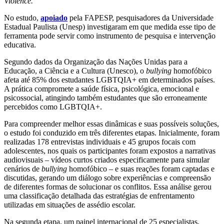
Violence.
No estudo,
apoiado
pela FAPESP, pesquisadores da Universidade
Estadual Paulista (Unesp) investigaram em que medida esse tipo de
ferramenta pode servir como instrumento de pesquisa e intervenção
educativa.
Segundo dados da Organização das Nações Unidas para a
Educação, a Ciência e a Cultura (Unesco), o
bullying
homofóbico
afeta até 85% dos estudantes LGBTQIA+ em determinados países.
A prática compromete a saúde física, psicológica, emocional e
psicossocial, atingindo também estudantes que são erroneamente
percebidos como LGBTQIA+.
Para compreender melhor essas dinâmicas e suas possíveis soluções,
o estudo foi conduzido em três diferentes etapas. Inicialmente, foram
realizadas 178 entrevistas individuais e 45 grupos focais com
adolescentes, nos quais os participantes foram expostos a narrativas
audiovisuais – vídeos curtos criados especificamente para simular
cenários de
bullying
homofóbico – e suas reações foram captadas e
discutidas, gerando um diálogo sobre experiências e compreensão
de diferentes formas de solucionar os conflitos. Essa análise gerou
uma classificação detalhada das estratégias de enfrentamento
utilizadas em situações de assédio escolar.
Na segunda etapa, um painel internacional de 25 especialistas,