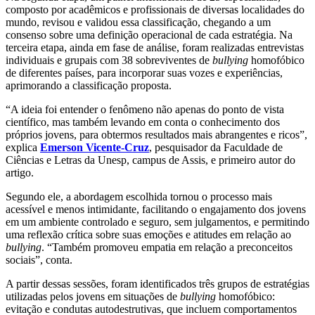
composto por acadêmicos e profissionais de diversas localidades do
mundo, revisou e validou essa classificação, chegando a um
consenso sobre uma definição operacional de cada estratégia. Na
terceira etapa, ainda em fase de análise, foram realizadas entrevistas
individuais e grupais com 38 sobreviventes de
bullying
homofóbico
de diferentes países, para incorporar suas vozes e experiências,
aprimorando a classificação proposta.
“A ideia foi entender o fenômeno não apenas do ponto de vista
científico, mas também levando em conta o conhecimento dos
próprios jovens, para obtermos resultados mais abrangentes e ricos”,
explica
Emerson Vicente-Cruz
, pesquisador da Faculdade de
Ciências e Letras da Unesp, campus de Assis, e primeiro autor do
artigo.
Segundo ele, a abordagem escolhida tornou o processo mais
acessível e menos intimidante, facilitando o engajamento dos jovens
em um ambiente controlado e seguro, sem julgamentos, e permitindo
uma reflexão crítica sobre suas emoções e atitudes em relação ao
bullying
. “Também promoveu empatia em relação a preconceitos
sociais”, conta.
A partir dessas sessões, foram identificados três grupos de estratégias
utilizadas pelos jovens em situações de
bullying
homofóbico:
evitação e condutas autodestrutivas, que incluem comportamentos