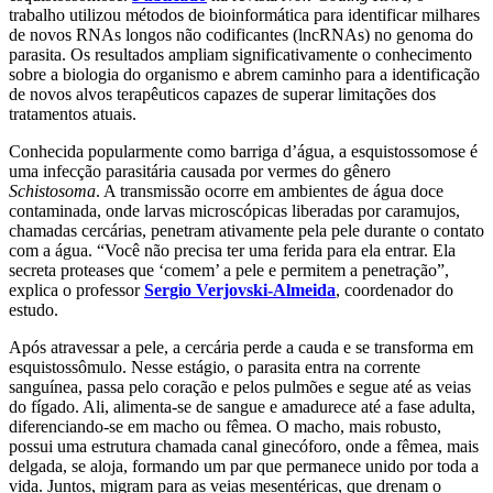
trabalho utilizou métodos de bioinformática para identificar milhares
de novos RNAs longos não codificantes (lncRNAs) no genoma do
parasita. Os resultados ampliam significativamente o conhecimento
sobre a biologia do organismo e abrem caminho para a identificação
de novos alvos terapêuticos capazes de superar limitações dos
tratamentos atuais.
Conhecida popularmente como barriga d’água, a esquistossomose é
uma infecção parasitária causada por vermes do gênero
Schistosoma
. A transmissão ocorre em ambientes de água doce
contaminada, onde larvas microscópicas liberadas por caramujos,
chamadas cercárias, penetram ativamente pela pele durante o contato
com a água. “Você não precisa ter uma ferida para ela entrar. Ela
secreta proteases que ‘comem’ a pele e permitem a penetração”,
explica o professor
Sergio Verjovski-Almeida
, coordenador do
estudo.
Após atravessar a pele, a cercária perde a cauda e se transforma em
esquistossômulo. Nesse estágio, o parasita entra na corrente
sanguínea, passa pelo coração e pelos pulmões e segue até as veias
do fígado. Ali, alimenta-se de sangue e amadurece até a fase adulta,
diferenciando-se em macho ou fêmea. O macho, mais robusto,
possui uma estrutura chamada canal ginecóforo, onde a fêmea, mais
delgada, se aloja, formando um par que permanece unido por toda a
vida. Juntos, migram para as veias mesentéricas, que drenam o