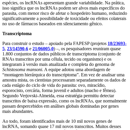
espécies, os lncRNAs apresentam grande variabilidade. Na prática,
isso significa que os lncRNAs podem ser alvos mais específicos do
parasita, com menor risco de afetar o hospedeiro humano, reduzindo
significativamente a possibilidade de toxicidade ou efeitos colaterais
no uso de fármacos baseados em silenciamento gênico.
Transcriptoma
Para construir o estudo – apoiado pela FAPESP (projetos
18/23693-
5
,
23/14590-6
e
21/06005-0
) –, os pesquisadores reuniram quase
1.800 conjuntos de dados públicos de transcriptoma (conjunto de
RNAs transcritos por uma célula, tecido ou organismo) e os
integraram à versão mais atualizada e completa do genoma de
Schistosoma mansoni
. A equipe adotou uma abordagem de
“montagem hierárquica do transcriptoma”. Em vez de analisar uma
amostra mista, os cientistas processaram separadamente os dados de
cada estágio do ciclo de vida do parasita: ovo, miracídio,
esporocisto, cercária, forma juvenil e adultos (macho e fêmea).
Segundo Verjovski-Almeida, essa estratégia permitiu detectar
transcritos de baixa expressão, como os lncRNAs, que normalmente
passam despercebidos em análises globais dominadas por genes
mais abundantes.
Ao todo, foram identificados mais de 10 mil novos genes de
lncRNA, somando quase 17 mil novos transcritos. Muitos desses