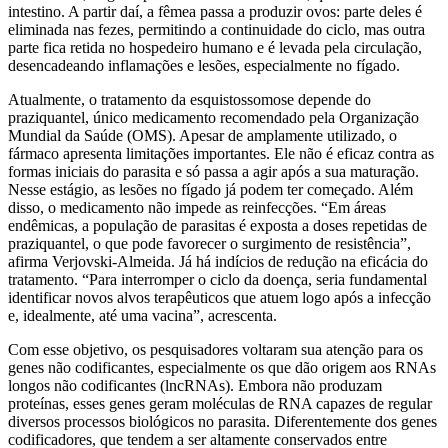
intestino. A partir daí, a fêmea passa a produzir ovos: parte deles é
eliminada nas fezes, permitindo a continuidade do ciclo, mas outra
parte fica retida no hospedeiro humano e é levada pela circulação,
desencadeando inflamações e lesões, especialmente no fígado.
Atualmente, o tratamento da esquistossomose depende do
praziquantel, único medicamento recomendado pela Organização
Mundial da Saúde (OMS). Apesar de amplamente utilizado, o
fármaco apresenta limitações importantes. Ele não é eficaz contra as
formas iniciais do parasita e só passa a agir após a sua maturação.
Nesse estágio, as lesões no fígado já podem ter começado. Além
disso, o medicamento não impede as reinfecções. “Em áreas
endêmicas, a população de parasitas é exposta a doses repetidas de
praziquantel, o que pode favorecer o surgimento de resistência”,
afirma Verjovski-Almeida. Já há indícios de redução na eficácia do
tratamento. “Para interromper o ciclo da doença, seria fundamental
identificar novos alvos terapêuticos que atuem logo após a infecção
e, idealmente, até uma vacina”, acrescenta.
Com esse objetivo, os pesquisadores voltaram sua atenção para os
genes não codificantes, especialmente os que dão origem aos RNAs
longos não codificantes (lncRNAs). Embora não produzam
proteínas, esses genes geram moléculas de RNA capazes de regular
diversos processos biológicos no parasita. Diferentemente dos genes
codificadores, que tendem a ser altamente conservados entre