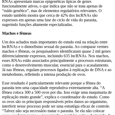
RNAs apresentam marcas epigenéticas típicas de genes
funcionalmente ativos, o que indica que não se trata apenas de
“ruído genético”, mas de elementos regulatórios relevantes. O
estudo também mostra que cerca de 42% dos lncRNAs são
expressos em apenas uma fase do ciclo de vida do parasita,
sugerindo funções altamente especializadas.
Machos e fêmeas
Um dos achados mais importantes do estudo está na relação entre
lncRNAs e o dimorfismo sexual do parasita. Ao comparar vermes
machos e fêmeas, os pesquisadores identificaram quase 2 mil genes
diferencialmente expressos, incluindo 635 lncRNAs. Nos machos,
esses RNAs estão associados principalmente a processos estruturais,
como o desenvolvimento muscular, essencial para o acasalamento.
Já nas fêmeas, regulam processos ligados à replicação de DNA e ao
metabolismo, refletindo a intensa produção de ovos.
Esse resultado é particularmente relevante porque a fêmea do
parasita tem uma capacidade reprodutiva extremamente alta. “A
fêmea coloca 300 a 500 ovos por dia. Isso exige uma maquinaria de
replicação muito grande”, explica o coordenador do estudo. Como
os ovos são os principais responsáveis pelos danos ao organismo,
interferir nesse processo pode ser uma estratégia eficaz de controle.
“Talvez não seja necessário matar o parasita. Se ela não colocar