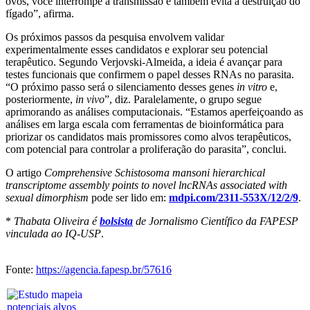
ovos, você interrompe a transmissão e também evita a destruição do
fígado”, afirma.
Os próximos passos da pesquisa envolvem validar
experimentalmente esses candidatos e explorar seu potencial
terapêutico. Segundo Verjovski-Almeida, a ideia é avançar para
testes funcionais que confirmem o papel desses RNAs no parasita.
“O próximo passo será o silenciamento desses genes
in vitro
e,
posteriormente,
in vivo
”, diz. Paralelamente, o grupo segue
aprimorando as análises computacionais. “Estamos aperfeiçoando as
análises em larga escala com ferramentas de bioinformática para
priorizar os candidatos mais promissores como alvos terapêuticos,
com potencial para controlar a proliferação do parasita”, conclui.
O artigo
Comprehensive Schistosoma mansoni hierarchical
transcriptome assembly points to novel lncRNAs associated with
sexual dimorphism
pode ser lido em:
mdpi.com/2311-553X/12/2/9
.
*
Thabata Oliveira é
bolsista
de Jornalismo Científico da FAPESP
vinculada ao IQ-USP
.
Fonte:
https://agencia.fapesp.br/57616