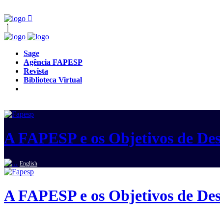
Sage
Agência FAPESP
Revista
Biblioteca Virtual
A FAPESP e os Objetivos de Des
English
A FAPESP e os Objetivos de Des