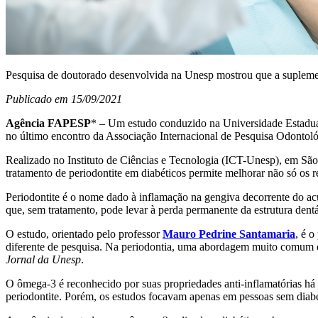
Pesquisa de doutorado desenvolvida na Unesp mostrou que a suplement
Publicado em 15/09/2021
Agência FAPESP
* – Um estudo conduzido na Universidade Estadu
no último encontro da Associação Internacional de Pesquisa Odontoló
Realizado no Instituto de Ciências e Tecnologia (ICT-Unesp), em Sã
tratamento de periodontite em diabéticos permite melhorar não só os r
Periodontite é o nome dado à inflamação na gengiva decorrente do acú
que, sem tratamento, pode levar à perda permanente da estrutura dentá
O estudo, orientado pelo professor
Mauro Pedrine Santamaria
, é o
diferente de pesquisa. Na periodontia, uma abordagem muito comum é a
Jornal da Unesp
.
O ômega-3 é reconhecido por suas propriedades anti-inflamatórias h
periodontite. Porém, os estudos focavam apenas em pessoas sem diabe