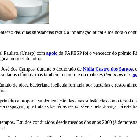
ação das duas substâncias reduz a inflamação bucal e melhora o contr
al Paulista (Unesp) com
apoio
da FAPESP foi o vencedor do prêmio Ric
gica, no mês de julho.
o José dos Campos, durante o doutorado de
Nidia Castro dos Santos
, 
esultados clínicos, mas também o controle do diabetes (
leia mais em:
ag
mulo de placa bacteriana (película formada por bactérias e restos alim
ria.
 primeiro a propor a suplementação das duas substâncias como terapia p
 raspagem, que trata as bactérias responsáveis pela doença. Já este tr
á tempos. Estudos conduzidos desde meados dos anos 2000 já demonstr
tes.