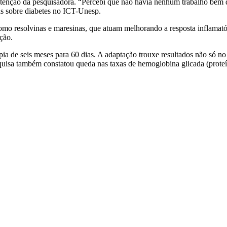
tenção da pesquisadora. “Percebi que não havia nenhum trabalho bem 
as sobre diabetes no ICT-Unesp.
o resolvinas e maresinas, que atuam melhorando a resposta inflamatór
ção.
pia de seis meses para 60 dias. A adaptação trouxe resultados não só 
quisa também constatou queda nas taxas de hemoglobina glicada (proteí