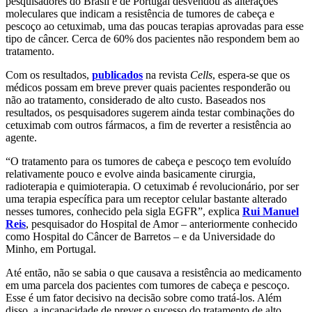
pesquisadores do Brasil e de Portugal desvendou as alterações
moleculares que indicam a resistência de tumores de cabeça e
pescoço ao cetuximab, uma das poucas terapias aprovadas para esse
tipo de câncer. Cerca de 60% dos pacientes não respondem bem ao
tratamento.
Com os resultados,
publicados
na revista
Cells
, espera-se que os
médicos possam em breve prever quais pacientes responderão ou
não ao tratamento, considerado de alto custo. Baseados nos
resultados, os pesquisadores sugerem ainda testar combinações do
cetuximab com outros fármacos, a fim de reverter a resistência ao
agente.
“O tratamento para os tumores de cabeça e pescoço tem evoluído
relativamente pouco e evolve ainda basicamente cirurgia,
radioterapia e quimioterapia. O cetuximab é revolucionário, por ser
uma terapia específica para um receptor celular bastante alterado
nesses tumores, conhecido pela sigla EGFR”, explica
Rui Manuel
Reis
, pesquisador do Hospital de Amor – anteriormente conhecido
como Hospital do Câncer de Barretos – e da Universidade do
Minho, em Portugal.
Até então, não se sabia o que causava a resistência ao medicamento
em uma parcela dos pacientes com tumores de cabeça e pescoço.
Esse é um fator decisivo na decisão sobre como tratá-los. Além
disso, a incapacidade de prever o sucesso do tratamento de alto