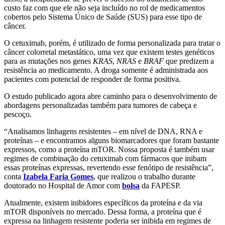
custo faz com que ele não seja incluído no rol de medicamentos
cobertos pelo Sistema Único de Saúde (SUS) para esse tipo de
câncer.
O cetuximab, porém, é utilizado de forma personalizada para tratar o
câncer colorretal metastático, uma vez que existem testes genéticos
para as mutações nos genes
KRAS
,
NRAS
e
BRAF
que predizem a
resistência ao medicamento. A droga somente é administrada aos
pacientes com potencial de responder de forma positiva.
O estudo publicado agora abre caminho para o desenvolvimento de
abordagens personalizadas também para tumores de cabeça e
pescoço.
“Analisamos linhagens resistentes – em nível de DNA, RNA e
proteínas – e encontramos alguns biomarcadores que foram bastante
expressos, como a proteína mTOR. Nossa proposta é também usar
regimes de combinação do cetuximab com fármacos que inibam
essas proteínas expressas, revertendo esse fenótipo de resistência”,
conta
Izabela Faria Gomes
, que realizou o trabalho durante
doutorado no Hospital de Amor com
bolsa
da FAPESP.
Atualmente, existem inibidores específicos da proteína e da via
mTOR disponíveis no mercado. Dessa forma, a proteína que é
expressa na linhagem resistente poderia ser inibida em regimes de