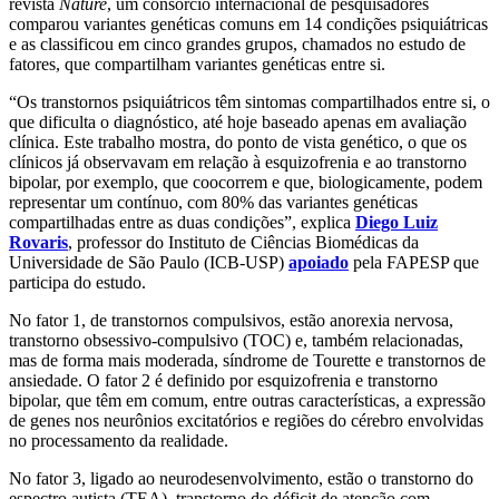
revista
Nature
, um consórcio internacional de pesquisadores
comparou variantes genéticas comuns em 14 condições psiquiátricas
e as classificou em cinco grandes grupos, chamados no estudo de
fatores, que compartilham variantes genéticas entre si.
“Os transtornos psiquiátricos têm sintomas compartilhados entre si, o
que dificulta o diagnóstico, até hoje baseado apenas em avaliação
clínica. Este trabalho mostra, do ponto de vista genético, o que os
clínicos já observavam em relação à esquizofrenia e ao transtorno
bipolar, por exemplo, que coocorrem e que, biologicamente, podem
representar um contínuo, com 80% das variantes genéticas
compartilhadas entre as duas condições”, explica
Diego Luiz
Rovaris
, professor do Instituto de Ciências Biomédicas da
Universidade de São Paulo (ICB-USP)
apoiado
pela FAPESP que
participa do estudo.
No fator 1, de transtornos compulsivos, estão anorexia nervosa,
transtorno obsessivo-compulsivo (TOC) e, também relacionadas,
mas de forma mais moderada, síndrome de Tourette e transtornos de
ansiedade. O fator 2 é definido por esquizofrenia e transtorno
bipolar, que têm em comum, entre outras características, a expressão
de genes nos neurônios excitatórios e regiões do cérebro envolvidas
no processamento da realidade.
No fator 3, ligado ao neurodesenvolvimento, estão o transtorno do
espectro autista (TEA), transtorno do déficit de atenção com