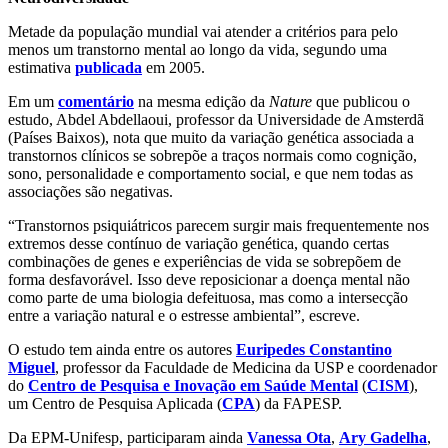
Metade da população mundial vai atender a critérios para pelo
menos um transtorno mental ao longo da vida, segundo uma
estimativa
publicada
em 2005.
Em um
comentário
na mesma edição da
Nature
que publicou o
estudo, Abdel Abdellaoui, professor da Universidade de Amsterdã
(Países Baixos), nota que muito da variação genética associada a
transtornos clínicos se sobrepõe a traços normais como cognição,
sono, personalidade e comportamento social, e que nem todas as
associações são negativas.
“Transtornos psiquiátricos parecem surgir mais frequentemente nos
extremos desse contínuo de variação genética, quando certas
combinações de genes e experiências de vida se sobrepõem de
forma desfavorável. Isso deve reposicionar a doença mental não
como parte de uma biologia defeituosa, mas como a intersecção
entre a variação natural e o estresse ambiental”, escreve.
O estudo tem ainda entre os autores
Euripedes Constantino
Miguel
, professor da Faculdade de Medicina da USP e coordenador
do
Centro de Pesquisa e Inovação em Saúde Mental
(
CISM
),
um Centro de Pesquisa Aplicada (
CPA
) da FAPESP.
Da EPM-Unifesp, participaram ainda
Vanessa Ota
,
Ary Gadelha
,