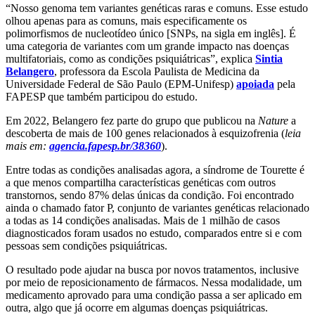
“Nosso genoma tem variantes genéticas raras e comuns. Esse estudo
olhou apenas para as comuns, mais especificamente os
polimorfismos de nucleotídeo único [SNPs, na sigla em inglês]. É
uma categoria de variantes com um grande impacto nas doenças
multifatoriais, como as condições psiquiátricas”, explica
Sintia
Belangero
, professora da Escola Paulista de Medicina da
Universidade Federal de São Paulo (EPM-Unifesp)
apoiada
pela
FAPESP que também participou do estudo.
Em 2022, Belangero fez parte do grupo que publicou na
Nature
a
descoberta de mais de 100 genes relacionados à esquizofrenia (
leia
mais em:
agencia.fapesp.br/38360
).
Entre todas as condições analisadas agora, a síndrome de Tourette é
a que menos compartilha características genéticas com outros
transtornos, sendo 87% delas únicas da condição. Foi encontrado
ainda o chamado fator P, conjunto de variantes genéticas relacionado
a todas as 14 condições analisadas. Mais de 1 milhão de casos
diagnosticados foram usados no estudo, comparados entre si e com
pessoas sem condições psiquiátricas.
O resultado pode ajudar na busca por novos tratamentos, inclusive
por meio de reposicionamento de fármacos. Nessa modalidade, um
medicamento aprovado para uma condição passa a ser aplicado em
outra, algo que já ocorre em algumas doenças psiquiátricas.