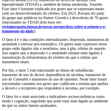
hiperatividade (TDAH) e, também de forma moderada, Tourette.
Esse fator é bastante explicado por genes que se expressam muito
cedo no desenvolvimento do cérebro. Em 2023, Rovaris fez parte
do grupo que publicou na
Nature Genetics
a descoberta de 76 genes
relacionados ao TDAH (
leia mais em:
revistapesquisa.fapesp.br/novas-perspectivas-sobre-a-origem-e-o-
tratamento-do-tdah/
).
O fator 4 é o das condições internalizantes: depressão, transtornos de
ansiedade e estresse pós-traumático. Os genes mais expressos nesse
grupo estão ligados não a neurônios, mas à glia, células de suporte.
Isso sugere que a depressão e a ansiedade estejam mais ligadas à
manutenção da infraestrutura do cérebro do que a células que
transmitem sinais.
Por fim, o fator 5 está relacionado ao abuso de substâncias:
transtorno de uso de álcool, dependência de nicotina, transtorno de
uso de
Cannabis
e transtorno de uso de opioides. Neste fator foram
encontradas variantes nos genes que codificam a enzima que quebra
o álcool e a receptores que respondem à nicotina, por exemplo.
O fator foi o mais associado a indicadores socioeconômicos como
renda e cognição, sugerindo que pode estar mais ligado ao ambiente
do que os outros fatores analisados.