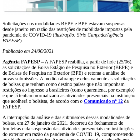
Solicitações nas modalidades BEPE e BPE estavam suspensas
desde janeiro em razão das restrições de mobilidade impostas pela
pandemia de COVID-19 (
ilustração: Sirio Cançado/Agência
FAPESP
)
Publicado em 24/06/2021
Agência FAPESP
– A FAPESP reabilita, a partir de hoje (25/06),
as solicitações de Bolsa Estágio de Pesquisa no Exterior (BEPE) e
de Bolsas de Pesquisa no Exterior (BPE) e retoma a análise de
novas submissões. A medida abrange exclusivamente as solicitações
de bolsas que tenham como destino países que não imponham
restrições ao ingresso a brasileiros (como quarentena, por exemplo)
e que já tenham normalizado as atividades presenciais na instituição
que acolherá o bolsista, de acordo com o
Comunicado nº 12
da
FAPESP.
A interrupção da análise e das submissões dessas modalidades de
bolsas, em 27 de janeiro de 2021, decorreu do fechamento de
fronteiras e da suspensão das atividades presenciais em instituições
do exterior em razão da pandemia de COVID-19, comprometendo
os objetivos da pesquisa. Agora, com o avanço da vacinação em