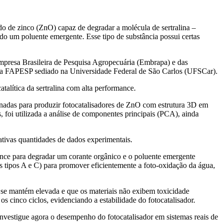
do de zinco (ZnO) capaz de degradar a molécula de sertralina –
do um poluente emergente. Esse tipo de substância possui certas
mpresa Brasileira de Pesquisa Agropecuária (Embrapa) e das
da FAPESP sediado na Universidade Federal de São Carlos (UFSCar).
alítica da sertralina com alta performance.
onadas para produzir fotocatalisadores de ZnO com estrutura 3D em
s, foi utilizada a análise de componentes principais (PCA), ainda
ativas quantidades de dados experimentais.
ance para degradar um corante orgânico e o poluente emergente
s tipos A e C) para promover eficientemente a foto-oxidação da água,
a se mantém elevada e que os materiais não exibem toxicidade
os cinco ciclos, evidenciando a estabilidade do fotocatalisador.
investigue agora o desempenho do fotocatalisador em sistemas reais de