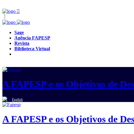
Sage
Agência FAPESP
Revista
Biblioteca Virtual
A FAPESP e os Objetivos de Des
English
A FAPESP e os Objetivos de Des