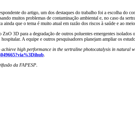
pondente do artigo, um dos destaques do trabalho foi a escolha do con
ando muitos problemas de contaminação ambiental e, no caso da sertra
a ainda que o tema é muito atual em razão dos riscos à saúde e ao meio
r o ZnO 3D para a degradação de outros poluentes emergentes isolados 
 hospitalar. A equipe e outros pesquisadores planejam ampliar os est
achieve high performance in the sertraline photocatalysis in natural w
4723049665?via%3Dihub
.
Difusão da FAPESP
.