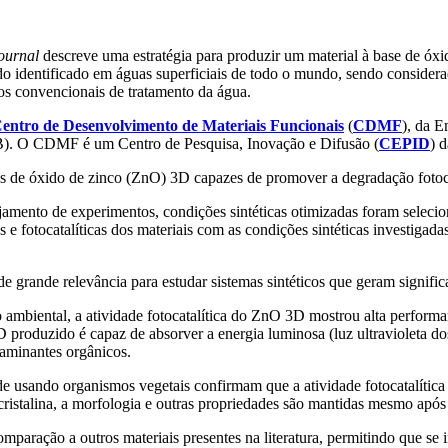
ournal
descreve uma estratégia para produzir um material à base de óxi
do identificado em águas superficiais de todo o mundo, sendo considera
os convencionais de tratamento da água.
entro de Desenvolvimento de Materiais Funcionais
(
CDMF
), da E
PB). O CDMF é um Centro de Pesquisa, Inovação e Difusão (
CEPID
) 
as de óxido de zinco (ZnO) 3D capazes de promover a degradação fotocat
jamento de experimentos, condições sintéticas otimizadas foram seleci
 e fotocatalíticas dos materiais com as condições sintéticas investigada
e grande relevância para estudar sistemas sintéticos que geram signific
o ambiental, a atividade fotocatalítica do ZnO 3D mostrou alta perform
 produzido é capaz de absorver a energia luminosa (luz ultravioleta do
aminantes orgânicos.
dade usando organismos vegetais confirmam que a atividade fotocatalític
cristalina, a morfologia e outras propriedades são mantidas mesmo após 
mparação a outros materiais presentes na literatura, permitindo que se 