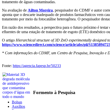
tratamento de águas contaminadas.
Na avaliação de
Ailton Moreira
, pesquisador do CDMF e autor corres
aponta que o descarte inadequado de produtos farmacêuticos vem caus
tratamento por meio da fotocatálise heterogênea. O pesquisador destac
Em razão dos resultados, a perspectiva para o futuro próximo é testa
efluentes de uma estação de tratamento de esgoto (ETE) doméstico ou
O artigo
Hierarchical structure of 3D ZnO experimentally designed to 
https://www.sciencedirect.com/science/article/abs/pii/S138589
* Com informações do CDMF, um Centro de Pesquisa, Inovação e 
Fonte:
https://agencia.fapesp.br/50233
Formento à Pesquisa
Bolsas
Auxílios