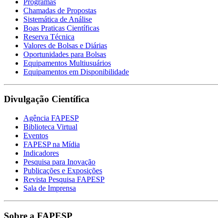
Programas
Chamadas de Propostas
Sistemática de Análise
Boas Praticas Científicas
Reserva Técnica
Valores de Bolsas e Diárias
Oportunidades para Bolsas
Equipamentos Multiusuários
Equipamentos em Disponibilidade
Divulgação Científica
Agência FAPESP
Biblioteca Virtual
Eventos
FAPESP na Mídia
Indicadores
Pesquisa para Inovação
Publicações e Exposições
Revista Pesquisa FAPESP
Sala de Imprensa
Sobre a FAPESP