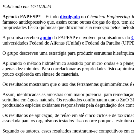
Publicado em 14/11/2023
Agência FAPESP
* – Estudo
divulgado
no
Chemical Engineering J
fármaco antidepressivo que, assim como outras drogas do tipo, tem si
propriedades físico-químicas que dificultam sua remoção pelos métod
A pesquisa recebeu
apoio
da FAPESP e envolveu pesquisadores do
C
universidades Federal de Alfenas (Unifal) e Federal da Paraíba (UF
O grupo descreveu uma estratégia para produzir estruturas hierárquic
Aplicando o método hidrotérmico assistido por micro-ondas e o plane
apenas dez minutos. Para correlacionar as propriedades físico-químicas
pouco explorada em síntese de materiais.
Os resultados mostraram que o uso das ferramentas quimiométricas é d
Assim, identificadas as amostras com maior potencial para remediaçã
sertralina em águas naturais. Os resultados confirmaram que o ZnO 3D
produzindo espécies oxidantes responsáveis pela degradação dos cont
Os resultados de aplicação, de reúso em até cinco ciclos e de toxici
associada para os organismos testados. Isso ocorre porque a estrutura 
Segundo os autores, esses resultados mostraram-se competitivos em co