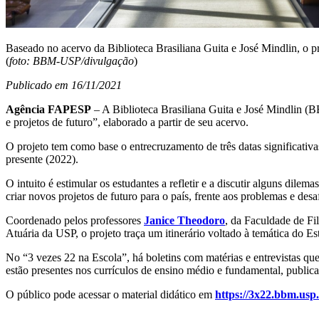
Baseado no acervo da Biblioteca Brasiliana Guita e José Mindlin, o pr
(
foto: BBM-USP/divulgação
)
Publicado em 16/11/2021
Agência FAPESP
– A Biblioteca Brasiliana Guita e José Mindlin (
e projetos de futuro”, elaborado a partir de seu acervo.
O projeto tem como base o entrecruzamento de três datas significati
presente (2022).
O intuito é estimular os estudantes a refletir e a discutir alguns dil
criar novos projetos de futuro para o país, frente aos problemas e des
Coordenado pelos professores
Janice Theodoro
, da Faculdade de Fi
Atuária da USP, o projeto traça um itinerário voltado à temática do Es
No “3 vezes 22 na Escola”, há boletins com matérias e entrevistas que
estão presentes nos currículos de ensino médio e fundamental, publica
O público pode acessar o material didático em
https://3x22.bbm.usp.