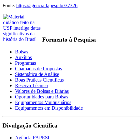
Fonte:
https://agencia.fapesp.br/37326
Formento à Pesquisa
Bolsas
Auxílios
Programas
Chamadas de Propostas
Sistemática de Análise
Boas Praticas Científicas
Reserva Técnica
Valores de Bolsas e Diárias
Oportunidades para Bolsas
Equipamentos Multiusuários
Equipamentos em Disponibilidade
Divulgação Científica
Agência FAPESP