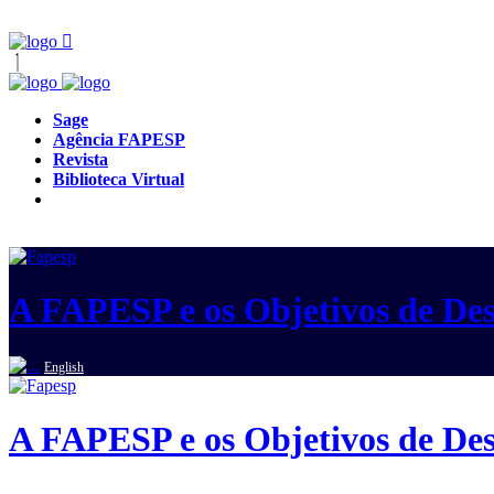
Sage
Agência FAPESP
Revista
Biblioteca Virtual
A FAPESP e os Objetivos de Des
English
A FAPESP e os Objetivos de Des