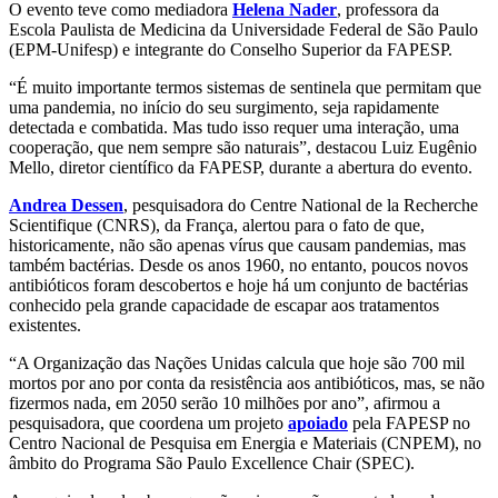
O evento teve como mediadora
Helena Nader
, professora da
Escola Paulista de Medicina da Universidade Federal de São Paulo
(EPM-Unifesp) e integrante do Conselho Superior da FAPESP.
“É muito importante termos sistemas de sentinela que permitam que
uma pandemia, no início do seu surgimento, seja rapidamente
detectada e combatida. Mas tudo isso requer uma interação, uma
cooperação, que nem sempre são naturais”, destacou Luiz Eugênio
Mello, diretor científico da FAPESP, durante a abertura do evento.
Andrea Dessen
, pesquisadora do Centre National de la Recherche
Scientifique (CNRS), da França, alertou para o fato de que,
historicamente, não são apenas vírus que causam pandemias, mas
também bactérias. Desde os anos 1960, no entanto, poucos novos
antibióticos foram descobertos e hoje há um conjunto de bactérias
conhecido pela grande capacidade de escapar aos tratamentos
existentes.
“A Organização das Nações Unidas calcula que hoje são 700 mil
mortos por ano por conta da resistência aos antibióticos, mas, se não
fizermos nada, em 2050 serão 10 milhões por ano”, afirmou a
pesquisadora, que coordena um projeto
apoiado
pela FAPESP no
Centro Nacional de Pesquisa em Energia e Materiais (CNPEM), no
âmbito do Programa São Paulo Excellence Chair (SPEC).