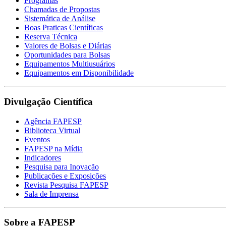
Programas
Chamadas de Propostas
Sistemática de Análise
Boas Praticas Científicas
Reserva Técnica
Valores de Bolsas e Diárias
Oportunidades para Bolsas
Equipamentos Multiusuários
Equipamentos em Disponibilidade
Divulgação Científica
Agência FAPESP
Biblioteca Virtual
Eventos
FAPESP na Mídia
Indicadores
Pesquisa para Inovação
Publicações e Exposições
Revista Pesquisa FAPESP
Sala de Imprensa
Sobre a FAPESP