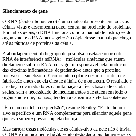
vitiligo” (
foto: Elton Alisson/Agência FAPESP
)
Silenciamento de gene
O RNA (ácido ribonucleico) é uma molécula presente em todas as
células vivas e desempenha papel central na produção de proteínas.
Em linhas gerais, o DNA funciona como o manual de instruções do
organismo, e o RNA mensageiro é a cópia desse manual que chega
até as fábricas de proteínas da célula.
A abordagem central do grupo de pesquisa baseia-se no uso de
RNA de interferência (siRNA) – moléculas sintéticas que atuam
diretamente sobre o RNA mensageiro responsável pela produção
das citocinas inflamatórias, degradando-o antes que a proteína
nociva seja sintetizada. É como interceptar e destruir a ordem de
fabricação antes que ela chegue à linha de montagem. O resultado é
a redução de mediadores da inflamação a níveis basais de células
sadias, sem a necessidade de medicamentos que atuem em todo o
organismo e que, por isso, tendem a causar mais efeitos colaterais.
“É a nanomedicina de precisão”, resume Bentley. “Eu tenho um
alvo específico e um RNA complementar para silenciar aquele gene
que está superexpresso naquela doença.”
Mas carrear essas moléculas até as células-alvo da pele não é trivial.
O RNA é quimicamente frágil, sendo degradado rapidamente pelas