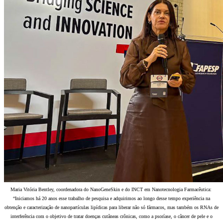
Maria Vitória Bentley, coordenadora do NanoGeneSkin e do INCT em Nanotecnologia Farmacêutica:
“Iniciamos há 20 anos esse trabalho de pesquisa e adquirimos ao longo desse tempo experiência na
obtenção e caracterização de nanopartículas lipídicas para liberar não só fármacos, mas também os RNAs de
interferência com o objetivo de tratar doenças cutâneas crônicas, como a psoríase, o câncer de pele e o