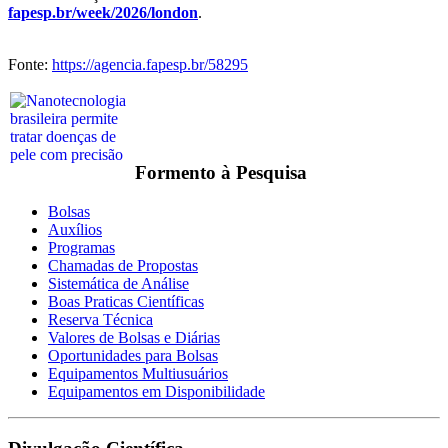
fapesp.br/week/2026/london
.
Fonte:
https://agencia.fapesp.br/58295
Formento à Pesquisa
Bolsas
Auxílios
Programas
Chamadas de Propostas
Sistemática de Análise
Boas Praticas Científicas
Reserva Técnica
Valores de Bolsas e Diárias
Oportunidades para Bolsas
Equipamentos Multiusuários
Equipamentos em Disponibilidade