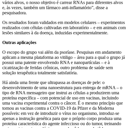
vários alvos, o nosso objetivo é carrear RNAs para diferentes alvos
e, às vezes, também um fármaco anti-inflamatório”, disse a
pesquisadora.
Os resultados foram validados em modelos celulares – experimentos
realizados com células cultivadas em laboratório – e em animais com
lesões similares à da doença, induzidas experimentalmente.
Outras aplicações
O escopo do grupo vai além da psoríase. Pesquisas em andamento
aplicam a mesma plataforma ao vitiligo – área para a qual o grupo já
possui uma patente envolvendo RNA e nanopartículas – e à
cicatrização de feridas crônicas, outro problema de saúde sem
solução terapêutica totalmente satisfatória.
Há ainda uma frente que ultrapassa as doenças de pele: o
desenvolvimento de uma nanoestrutura para entrega de mRNA – o
tipo de RNA mensageiro que instrui as células a produzirem uma
proteína específica – com potencial de uso em vacinas, incluindo
uma vacina experimental contra o câncer. É o mesmo princípio que
tornou as vacinas contra a COVID-19 da Pfizer e da Moderna
possíveis: em vez de introduzir o vírus no organismo, introduz-se
apenas a instrução genética para que o próprio corpo produza uma
proteína característica do agente infeccioso ou do tumor, treinando