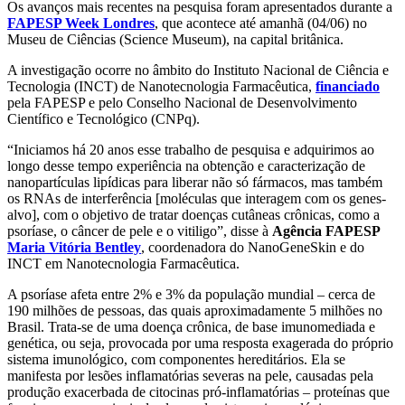
Os avanços mais recentes na pesquisa foram apresentados durante a
FAPESP Week Londres
, que acontece até amanhã (04/06) no
Museu de Ciências (Science Museum), na capital britânica.
A investigação ocorre no âmbito do Instituto Nacional de Ciência e
Tecnologia (INCT) de Nanotecnologia Farmacêutica,
financiado
pela FAPESP e pelo Conselho Nacional de Desenvolvimento
Científico e Tecnológico (CNPq).
“Iniciamos há 20 anos esse trabalho de pesquisa e adquirimos ao
longo desse tempo experiência na obtenção e caracterização de
nanopartículas lipídicas para liberar não só fármacos, mas também
os RNAs de interferência [moléculas que interagem com os genes-
alvo], com o objetivo de tratar doenças cutâneas crônicas, como a
psoríase, o câncer de pele e o vitiligo”, disse à
Agência FAPESP
Maria Vitória Bentley
, coordenadora do NanoGeneSkin e do
INCT em Nanotecnologia Farmacêutica.
A psoríase afeta entre 2% e 3% da população mundial – cerca de
190 milhões de pessoas, das quais aproximadamente 5 milhões no
Brasil. Trata-se de uma doença crônica, de base imunomediada e
genética, ou seja, provocada por uma resposta exagerada do próprio
sistema imunológico, com componentes hereditários. Ela se
manifesta por lesões inflamatórias severas na pele, causadas pela
produção exacerbada de citocinas pró-inflamatórias – proteínas que