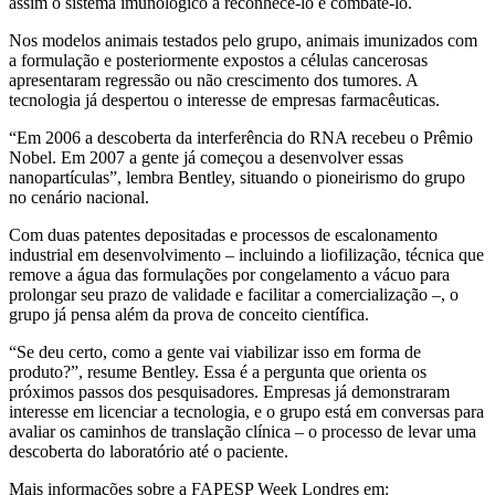
assim o sistema imunológico a reconhecê-lo e combatê-lo.
Nos modelos animais testados pelo grupo, animais imunizados com
a formulação e posteriormente expostos a células cancerosas
apresentaram regressão ou não crescimento dos tumores. A
tecnologia já despertou o interesse de empresas farmacêuticas.
“Em 2006 a descoberta da interferência do RNA recebeu o Prêmio
Nobel. Em 2007 a gente já começou a desenvolver essas
nanopartículas”, lembra Bentley, situando o pioneirismo do grupo
no cenário nacional.
Com duas patentes depositadas e processos de escalonamento
industrial em desenvolvimento – incluindo a liofilização, técnica que
remove a água das formulações por congelamento a vácuo para
prolongar seu prazo de validade e facilitar a comercialização –, o
grupo já pensa além da prova de conceito científica.
“Se deu certo, como a gente vai viabilizar isso em forma de
produto?”, resume Bentley. Essa é a pergunta que orienta os
próximos passos dos pesquisadores. Empresas já demonstraram
interesse em licenciar a tecnologia, e o grupo está em conversas para
avaliar os caminhos de translação clínica – o processo de levar uma
descoberta do laboratório até o paciente.
Mais informações sobre a FAPESP Week Londres em: