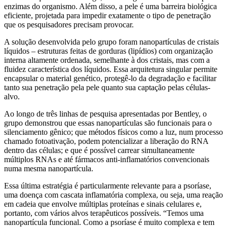
enzimas do organismo. Além disso, a pele é uma barreira biológica
eficiente, projetada para impedir exatamente o tipo de penetração
que os pesquisadores precisam provocar.
A solução desenvolvida pelo grupo foram nanopartículas de cristais
líquidos – estruturas feitas de gorduras (lipídios) com organização
interna altamente ordenada, semelhante à dos cristais, mas com a
fluidez característica dos líquidos. Essa arquitetura singular permite
encapsular o material genético, protegê-lo da degradação e facilitar
tanto sua penetração pela pele quanto sua captação pelas células-
alvo.
Ao longo de três linhas de pesquisa apresentadas por Bentley, o
grupo demonstrou que essas nanopartículas são funcionais para o
silenciamento gênico; que métodos físicos como a luz, num processo
chamado fotoativação, podem potencializar a liberação do RNA
dentro das células; e que é possível carrear simultaneamente
múltiplos RNAs e até fármacos anti-inflamatórios convencionais
numa mesma nanopartícula.
Essa última estratégia é particularmente relevante para a psoríase,
uma doença com cascata inflamatória complexa, ou seja, uma reação
em cadeia que envolve múltiplas proteínas e sinais celulares e,
portanto, com vários alvos terapêuticos possíveis. “Temos uma
nanopartícula funcional. Como a psoríase é muito complexa e tem