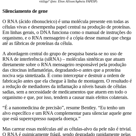
vitiligo” (
foto: Elton Allison/Agência FAPESP
)
Silenciamento de gene
O RNA (ácido ribonucleico) é uma molécula presente em todas as
células vivas e desempenha papel central na produção de proteínas.
Em linhas gerais, o DNA funciona como o manual de instruções do
organismo, e o RNA mensageiro é a cópia desse manual que chega
até as fábricas de proteínas da célula.
A abordagem central do grupo de pesquisa baseia-se no uso de
RNA de interferência (siRNA) – moléculas sintéticas que atuam
diretamente sobre o RNA mensageiro responsável pela produção
das citocinas inflamatórias, degradando-o antes que a proteína
nociva seja sintetizada. É como interceptar e destruir a ordem de
fabricação antes que ela chegue à linha de montagem. O resultado é
a redução de mediadores da inflamação a níveis basais de células
sadias, sem a necessidade de medicamentos que atuem em todo o
organismo e que, por isso, tendem a causar mais efeitos colaterais.
“É a nanomedicina de precisão”, resume Bentley. “Eu tenho um
alvo específico e um RNA complementar para silenciar aquele gene
que está superexpresso naquela doença.”
Mas carrear essas moléculas até as células-alvo da pele não é trivial.
O RNA é quimicamente frágil, sendo degradado rapidamente pelas