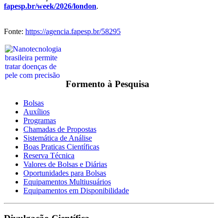
fapesp.br/week/2026/london
.
Fonte:
https://agencia.fapesp.br/58295
Formento à Pesquisa
Bolsas
Auxílios
Programas
Chamadas de Propostas
Sistemática de Análise
Boas Praticas Científicas
Reserva Técnica
Valores de Bolsas e Diárias
Oportunidades para Bolsas
Equipamentos Multiusuários
Equipamentos em Disponibilidade