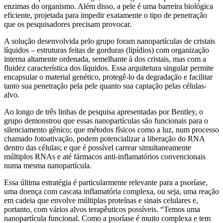
enzimas do organismo. Além disso, a pele é uma barreira biológica
eficiente, projetada para impedir exatamente o tipo de penetração
que os pesquisadores precisam provocar.
A solução desenvolvida pelo grupo foram nanopartículas de cristais
líquidos – estruturas feitas de gorduras (lipídios) com organização
interna altamente ordenada, semelhante à dos cristais, mas com a
fluidez característica dos líquidos. Essa arquitetura singular permite
encapsular o material genético, protegê-lo da degradação e facilitar
tanto sua penetração pela pele quanto sua captação pelas células-
alvo.
Ao longo de três linhas de pesquisa apresentadas por Bentley, o
grupo demonstrou que essas nanopartículas são funcionais para o
silenciamento gênico; que métodos físicos como a luz, num processo
chamado fotoativação, podem potencializar a liberação do RNA
dentro das células; e que é possível carrear simultaneamente
múltiplos RNAs e até fármacos anti-inflamatórios convencionais
numa mesma nanopartícula.
Essa última estratégia é particularmente relevante para a psoríase,
uma doença com cascata inflamatória complexa, ou seja, uma reação
em cadeia que envolve múltiplas proteínas e sinais celulares e,
portanto, com vários alvos terapêuticos possíveis. “Temos uma
nanopartícula funcional. Como a psoríase é muito complexa e tem