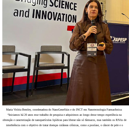
Maria Vitória Bentley, coordenadora do NanoGeneSkin e do INCT em Nanotecnologia Farmacêutica:
“Iniciamos há 20 anos esse trabalho de pesquisa e adquirimos ao longo desse tempo experiência na
obtenção e caracterização de nanopartículas lipídicas para liberar não só fármacos, mas também os RNAs de
interferência com o objetivo de tratar doenças cutâneas crônicas, como a psoríase, o câncer de pele e o