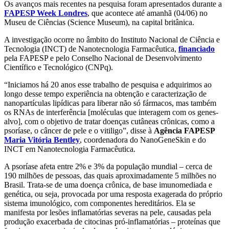
Os avanços mais recentes na pesquisa foram apresentados durante a
FAPESP Week Londres
, que acontece até amanhã (04/06) no
Museu de Ciências (Science Museum), na capital britânica.
A investigação ocorre no âmbito do Instituto Nacional de Ciência e
Tecnologia (INCT) de Nanotecnologia Farmacêutica,
financiado
pela FAPESP e pelo Conselho Nacional de Desenvolvimento
Científico e Tecnológico (CNPq).
“Iniciamos há 20 anos esse trabalho de pesquisa e adquirimos ao
longo desse tempo experiência na obtenção e caracterização de
nanopartículas lipídicas para liberar não só fármacos, mas também
os RNAs de interferência [moléculas que interagem com os genes-
alvo], com o objetivo de tratar doenças cutâneas crônicas, como a
psoríase, o câncer de pele e o vitiligo”, disse à
Agência FAPESP
Maria Vitória Bentley
, coordenadora do NanoGeneSkin e do
INCT em Nanotecnologia Farmacêutica.
A psoríase afeta entre 2% e 3% da população mundial – cerca de
190 milhões de pessoas, das quais aproximadamente 5 milhões no
Brasil. Trata-se de uma doença crônica, de base imunomediada e
genética, ou seja, provocada por uma resposta exagerada do próprio
sistema imunológico, com componentes hereditários. Ela se
manifesta por lesões inflamatórias severas na pele, causadas pela
produção exacerbada de citocinas pró-inflamatórias – proteínas que