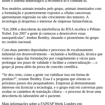
assim o sistema imunológico a reconhecê-lo e combatê-lo.
Nos modelos animais testados pelo grupo, animais imunizados com
a formulação e posteriormente expostos a células cancerosas
apresentaram regressão ou não crescimento dos tumores. A
tecnologia já despertou o interesse de empresas farmacêuticas.
“Em 2006 a descoberta da interferência do RNA recebeu o Prêmio
Nobel. Em 2007 a gente já começou a desenvolver essas
nanopartículas”, lembra Bentley, situando o pioneirismo do grupo
no cenário nacional.
Com duas patentes depositadas e processos de escalonamento
industrial em desenvolvimento – incluindo a liofilização, técnica que
remove a água das formulações por congelamento a vácuo para
prolongar seu prazo de validade e facilitar a comercialização –, o
grupo já pensa além da prova de conceito científica.
“Se deu certo, como a gente vai viabilizar isso em forma de
produto?”, resume Bentley. Essa é a pergunta que orienta os
próximos passos dos pesquisadores. Empresas já demonstraram
interesse em licenciar a tecnologia, e o grupo está em conversas para
avaliar os caminhos de translação clínica – o processo de levar uma
descoberta do laboratório até o paciente.
Mais informações sobre a FAPESP Week Londres em: