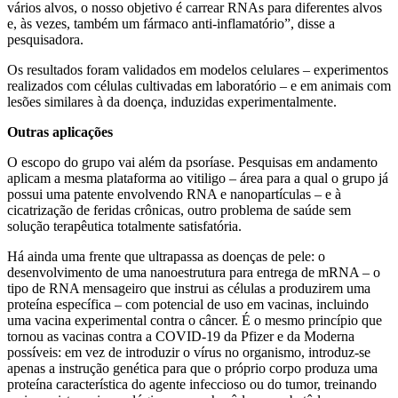
vários alvos, o nosso objetivo é carrear RNAs para diferentes alvos
e, às vezes, também um fármaco anti-inflamatório”, disse a
pesquisadora.
Os resultados foram validados em modelos celulares – experimentos
realizados com células cultivadas em laboratório – e em animais com
lesões similares à da doença, induzidas experimentalmente.
Outras aplicações
O escopo do grupo vai além da psoríase. Pesquisas em andamento
aplicam a mesma plataforma ao vitiligo – área para a qual o grupo já
possui uma patente envolvendo RNA e nanopartículas – e à
cicatrização de feridas crônicas, outro problema de saúde sem
solução terapêutica totalmente satisfatória.
Há ainda uma frente que ultrapassa as doenças de pele: o
desenvolvimento de uma nanoestrutura para entrega de mRNA – o
tipo de RNA mensageiro que instrui as células a produzirem uma
proteína específica – com potencial de uso em vacinas, incluindo
uma vacina experimental contra o câncer. É o mesmo princípio que
tornou as vacinas contra a COVID-19 da Pfizer e da Moderna
possíveis: em vez de introduzir o vírus no organismo, introduz-se
apenas a instrução genética para que o próprio corpo produza uma
proteína característica do agente infeccioso ou do tumor, treinando