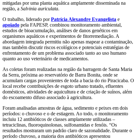
mitigadas por uma planta aquática amplamente disseminada na
região, a
Salvinia auriculata
.
O trabalho, liderado por
Patrícia Alexandre Evangelista
e
apoiado
pela FAPESP, combinou monitoramento ambiental,
estudos de bioacumulação, análises de danos genéticos em
organismos aquáticos e experimentos de fitorremediação. A
abordagem integrada permitiu não apenas mapear a contaminação,
mas também discutir riscos ecológicos e potenciais estratégias de
enfrentamento de um problema associado tanto ao uso humano
quanto ao uso veterinário de medicamentos.
As coletas foram realizadas na região da barragem de Santa Maria
da Serra, próxima ao reservatório de Barra Bonita, onde se
acumulam cargas provenientes de toda a bacia do rio Piracicaba. O
local recebe contribuições de esgoto urbano tratado, efluentes
domésticos, atividades de aquicultura e de criação de suínos, além
do escoamento difuso associado à agricultura.
Foram analisadas amostras de água, sedimento e peixes em dois
períodos: o chuvoso e o de estiagem. Ao todo, o monitoramento
incluiu 12 antibióticos de classes amplamente utilizadas –
tetraciclinas, fluoroquinolonas, sulfonamidas e fenóis. “Os
resultados mostraram um padrão claro de sazonalidade. Durante o
período chuvoso, a maioria dos antibióticos apresentou