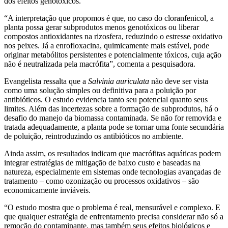
dos efeitos genotóxicos.
“A interpretação que propomos é que, no caso do cloranfenicol, a
planta possa gerar subprodutos menos genotóxicos ou liberar
compostos antioxidantes na rizosfera, reduzindo o estresse oxidativo
nos peixes. Já a enrofloxacina, quimicamente mais estável, pode
originar metabólitos persistentes e potencialmente tóxicos, cuja ação
não é neutralizada pela macrófita”, comenta a pesquisadora.
Evangelista ressalta que a
Salvinia auriculata
não deve ser vista
como uma solução simples ou definitiva para a poluição por
antibióticos. O estudo evidencia tanto seu potencial quanto seus
limites. Além das incertezas sobre a formação de subprodutos, há o
desafio do manejo da biomassa contaminada. Se não for removida e
tratada adequadamente, a planta pode se tornar uma fonte secundária
de poluição, reintroduzindo os antibióticos no ambiente.
Ainda assim, os resultados indicam que macrófitas aquáticas podem
integrar estratégias de mitigação de baixo custo e baseadas na
natureza, especialmente em sistemas onde tecnologias avançadas de
tratamento – como ozonização ou processos oxidativos – são
economicamente inviáveis.
“O estudo mostra que o problema é real, mensurável e complexo. E
que qualquer estratégia de enfrentamento precisa considerar não só a
remoção do contaminante, mas também seus efeitos biológicos e