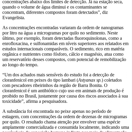
concentrações abaixo dos limites de detecção. Já na estação seca,
quando o volume de água diminui e os contaminantes se
concentram, diferentes compostos foram detectados”, diz
Evangelista.
As concentrações encontradas variaram da ordem de nanogramas
por litro na água a microgramas por quilo no sedimento. Neste
último, por exemplo, foram detectadas fluoroquinolonas, como a
enrofloxacina, e sulfonamidas em níveis superiores aos relatados em
estudos internacionais comparáveis. O sedimento, rico em matéria
orgânica e nutrientes como fósforo, cálcio e magnésio, atua como
um reservatório desses compostos, com potencial de remobilização
ao longo do tempo.
“Um dos achados mais sensíveis do estudo foi a detecção de
cloranfenicol em peixes do tipo lambari (
Astyanax sp.
) coletados
com pescadores ribeirinhos da região de Barra Bonita. O
cloranfenicol é um antibiótico cujo uso em animais de produção é
proibido no Brasil, justamente por causa dos riscos associados à sua
toxicidade”, afirma a pesquisadora.
A substância foi encontrada no peixe apenas no período de
estiagem, com concentrações da ordem de dezenas de microgramas
por quilo. O resultado chama atenção por envolver uma espécie
amplamente comercializada e consumida localmente, indicando uma