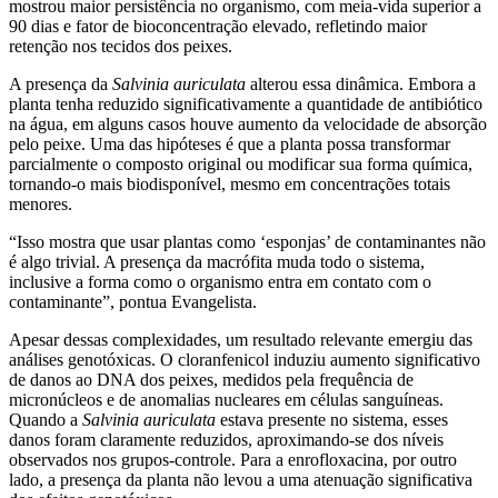
mostrou maior persistência no organismo, com meia-vida superior a
90 dias e fator de bioconcentração elevado, refletindo maior
retenção nos tecidos dos peixes.
A presença da
Salvinia auriculata
alterou essa dinâmica. Embora a
planta tenha reduzido significativamente a quantidade de antibiótico
na água, em alguns casos houve aumento da velocidade de absorção
pelo peixe. Uma das hipóteses é que a planta possa transformar
parcialmente o composto original ou modificar sua forma química,
tornando-o mais biodisponível, mesmo em concentrações totais
menores.
“Isso mostra que usar plantas como ‘esponjas’ de contaminantes não
é algo trivial. A presença da macrófita muda todo o sistema,
inclusive a forma como o organismo entra em contato com o
contaminante”, pontua Evangelista.
Apesar dessas complexidades, um resultado relevante emergiu das
análises genotóxicas. O cloranfenicol induziu aumento significativo
de danos ao DNA dos peixes, medidos pela frequência de
micronúcleos e de anomalias nucleares em células sanguíneas.
Quando a
Salvinia auriculata
estava presente no sistema, esses
danos foram claramente reduzidos, aproximando-se dos níveis
observados nos grupos-controle. Para a enrofloxacina, por outro
lado, a presença da planta não levou a uma atenuação significativa