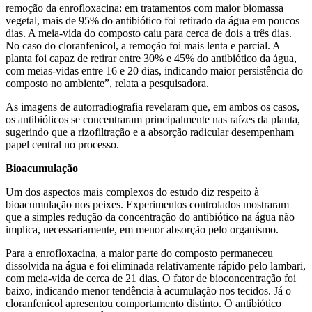
remoção da enrofloxacina: em tratamentos com maior biomassa
vegetal, mais de 95% do antibiótico foi retirado da água em poucos
dias. A meia-vida do composto caiu para cerca de dois a três dias.
No caso do cloranfenicol, a remoção foi mais lenta e parcial. A
planta foi capaz de retirar entre 30% e 45% do antibiótico da água,
com meias-vidas entre 16 e 20 dias, indicando maior persistência do
composto no ambiente”, relata a pesquisadora.
As imagens de autorradiografia revelaram que, em ambos os casos,
os antibióticos se concentraram principalmente nas raízes da planta,
sugerindo que a rizofiltração e a absorção radicular desempenham
papel central no processo.
Bioacumulação
Um dos aspectos mais complexos do estudo diz respeito à
bioacumulação nos peixes. Experimentos controlados mostraram
que a simples redução da concentração do antibiótico na água não
implica, necessariamente, em menor absorção pelo organismo.
Para a enrofloxacina, a maior parte do composto permaneceu
dissolvida na água e foi eliminada relativamente rápido pelo lambari,
com meia-vida de cerca de 21 dias. O fator de bioconcentração foi
baixo, indicando menor tendência à acumulação nos tecidos. Já o
cloranfenicol apresentou comportamento distinto. O antibiótico