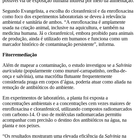
possível via de exposição humana indireta por meio da alimentação.
Segundo Evangelista, a escolha do cloranfenicol e da enrofloxacina
como foco dos experimentos laboratoriais se deveu à relevância
ambiental e sanitária de ambos. “A enrofloxacina é amplamente
usada na criação animal, inclusive na aquicultura, e também na
medicina humana. Já o cloranfenicol, embora proibido para animais
de produção, ainda é utilizado em humanos e funciona como um
marcador histórico de contaminação persistente”, informa.
Fitorremediação
Além de mapear a contaminação, o estudo investigou se a
Salvinia
auriculata
(popularmente como mururé-carrapatinho, orelha-de-
onça e salvínia), uma macrófita flutuante frequentemente
considerada praga em corpos d’água, poderia atuar como aliada na
remoção de antibióticos do ambiente.
Em experimentos de laboratório, a planta foi exposta a
concentrações ambientais e a concentrações cem vezes maiores de
enrofloxacina e cloranfenicol, utilizando compostos radiomarcados
com carbono-14. O uso de moléculas radiomarcadas permitiu
acompanhar com precisão o destino dos antibióticos na água, na
planta e nos peixes.
“Os resultados mostraram uma elevada eficiência da
Salvinia
na