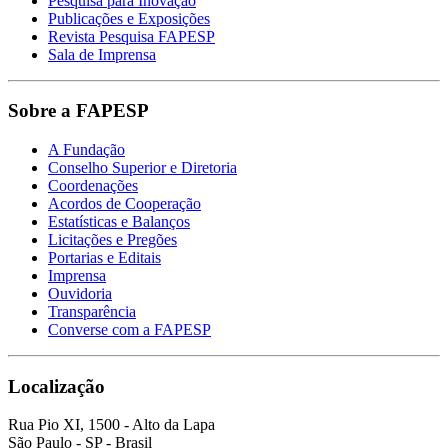
Pesquisa para Inovação
Publicações e Exposições
Revista Pesquisa FAPESP
Sala de Imprensa
Sobre a FAPESP
A Fundação
Conselho Superior e Diretoria
Coordenações
Acordos de Cooperação
Estatísticas e Balanços
Licitações e Pregões
Portarias e Editais
Imprensa
Ouvidoria
Transparência
Converse com a FAPESP
Localização
Rua Pio XI, 1500 - Alto da Lapa
São Paulo - SP - Brasil