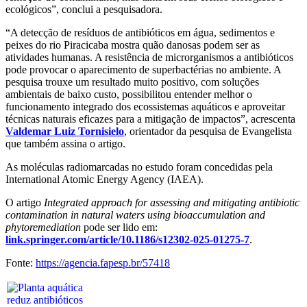
ecológicos”, conclui a pesquisadora.
“A detecção de resíduos de antibióticos em água, sedimentos e
peixes do rio Piracicaba mostra quão danosas podem ser as
atividades humanas. A resistência de microrganismos a antibióticos
pode provocar o aparecimento de superbactérias no ambiente. A
pesquisa trouxe um resultado muito positivo, com soluções
ambientais de baixo custo, possibilitou entender melhor o
funcionamento integrado dos ecossistemas aquáticos e aproveitar
técnicas naturais eficazes para a mitigação de impactos”, acrescenta
Valdemar Luiz Tornisielo
, orientador da pesquisa de Evangelista
que também assina o artigo.
As moléculas radiomarcadas no estudo foram concedidas pela
International Atomic Energy Agency (IAEA).
O artigo
Integrated approach for assessing and mitigating antibiotic
contamination in natural waters using bioaccumulation and
phytoremediation
pode ser lido em:
link.springer.com/article/10.1186/s12302-025-01275-7
.
Fonte:
https://agencia.fapesp.br/57418