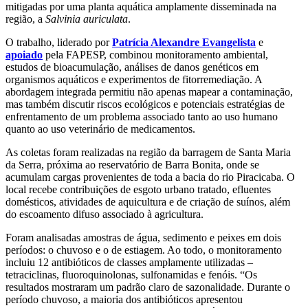
mitigadas por uma planta aquática amplamente disseminada na
região, a
Salvinia auriculata
.
O trabalho, liderado por
Patrícia Alexandre Evangelista
e
apoiado
pela FAPESP, combinou monitoramento ambiental,
estudos de bioacumulação, análises de danos genéticos em
organismos aquáticos e experimentos de fitorremediação. A
abordagem integrada permitiu não apenas mapear a contaminação,
mas também discutir riscos ecológicos e potenciais estratégias de
enfrentamento de um problema associado tanto ao uso humano
quanto ao uso veterinário de medicamentos.
As coletas foram realizadas na região da barragem de Santa Maria
da Serra, próxima ao reservatório de Barra Bonita, onde se
acumulam cargas provenientes de toda a bacia do rio Piracicaba. O
local recebe contribuições de esgoto urbano tratado, efluentes
domésticos, atividades de aquicultura e de criação de suínos, além
do escoamento difuso associado à agricultura.
Foram analisadas amostras de água, sedimento e peixes em dois
períodos: o chuvoso e o de estiagem. Ao todo, o monitoramento
incluiu 12 antibióticos de classes amplamente utilizadas –
tetraciclinas, fluoroquinolonas, sulfonamidas e fenóis. “Os
resultados mostraram um padrão claro de sazonalidade. Durante o
período chuvoso, a maioria dos antibióticos apresentou