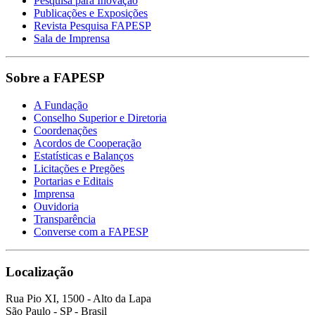
Pesquisa para Inovação
Publicações e Exposições
Revista Pesquisa FAPESP
Sala de Imprensa
Sobre a FAPESP
A Fundação
Conselho Superior e Diretoria
Coordenações
Acordos de Cooperação
Estatísticas e Balanços
Licitações e Pregões
Portarias e Editais
Imprensa
Ouvidoria
Transparência
Converse com a FAPESP
Localização
Rua Pio XI, 1500 - Alto da Lapa
São Paulo - SP - Brasil