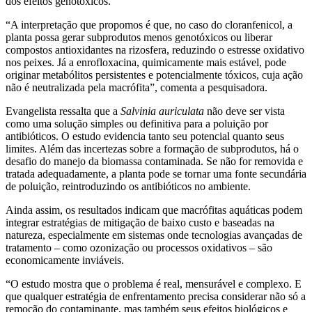
dos efeitos genotóxicos.
“A interpretação que propomos é que, no caso do cloranfenicol, a
planta possa gerar subprodutos menos genotóxicos ou liberar
compostos antioxidantes na rizosfera, reduzindo o estresse oxidativo
nos peixes. Já a enrofloxacina, quimicamente mais estável, pode
originar metabólitos persistentes e potencialmente tóxicos, cuja ação
não é neutralizada pela macrófita”, comenta a pesquisadora.
Evangelista ressalta que a
Salvinia auriculata
não deve ser vista
como uma solução simples ou definitiva para a poluição por
antibióticos. O estudo evidencia tanto seu potencial quanto seus
limites. Além das incertezas sobre a formação de subprodutos, há o
desafio do manejo da biomassa contaminada. Se não for removida e
tratada adequadamente, a planta pode se tornar uma fonte secundária
de poluição, reintroduzindo os antibióticos no ambiente.
Ainda assim, os resultados indicam que macrófitas aquáticas podem
integrar estratégias de mitigação de baixo custo e baseadas na
natureza, especialmente em sistemas onde tecnologias avançadas de
tratamento – como ozonização ou processos oxidativos – são
economicamente inviáveis.
“O estudo mostra que o problema é real, mensurável e complexo. E
que qualquer estratégia de enfrentamento precisa considerar não só a
remoção do contaminante, mas também seus efeitos biológicos e