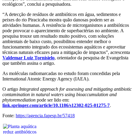
ecológicos”, conclui a pesquisadora.
“A detecção de resíduos de antibióticos em água, sedimentos e
peixes do rio Piracicaba mostra quão danosas podem ser as
atividades humanas. A resistência de microrganismos a antibióticos
pode provocar o aparecimento de superbactérias no ambiente. A
pesquisa trouxe um resultado muito positivo, com soluções
ambientais de baixo custo, possibilitou entender melhor o
funcionamento integrado dos ecossistemas aquáticos e aproveitar
técnicas naturais eficazes para a mitigação de impactos”, acrescenta
Valdemar Luiz Tornisielo
, orientador da pesquisa de Evangelista
que também assina o artigo.
As moléculas radiomarcadas no estudo foram concedidas pela
International Atomic Energy Agency (IAEA).
O artigo
Integrated approach for assessing and mitigating antibiotic
contamination in natural waters using bioaccumulation and
phytoremediation
pode ser lido em:
link.springer.com/article/10.1186/s12302-025-01275-7
.
Fonte:
https://agencia.fapesp.br/57418