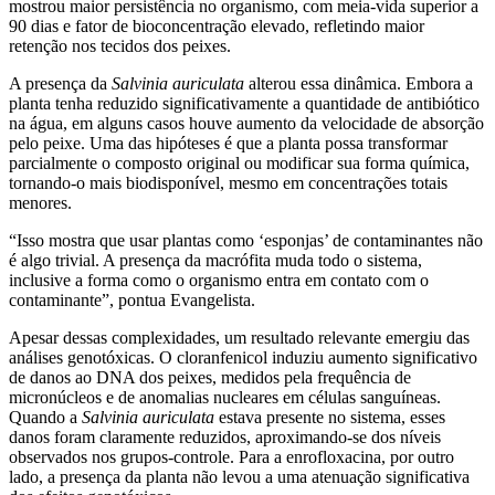
mostrou maior persistência no organismo, com meia-vida superior a
90 dias e fator de bioconcentração elevado, refletindo maior
retenção nos tecidos dos peixes.
A presença da
Salvinia auriculata
alterou essa dinâmica. Embora a
planta tenha reduzido significativamente a quantidade de antibiótico
na água, em alguns casos houve aumento da velocidade de absorção
pelo peixe. Uma das hipóteses é que a planta possa transformar
parcialmente o composto original ou modificar sua forma química,
tornando-o mais biodisponível, mesmo em concentrações totais
menores.
“Isso mostra que usar plantas como ‘esponjas’ de contaminantes não
é algo trivial. A presença da macrófita muda todo o sistema,
inclusive a forma como o organismo entra em contato com o
contaminante”, pontua Evangelista.
Apesar dessas complexidades, um resultado relevante emergiu das
análises genotóxicas. O cloranfenicol induziu aumento significativo
de danos ao DNA dos peixes, medidos pela frequência de
micronúcleos e de anomalias nucleares em células sanguíneas.
Quando a
Salvinia auriculata
estava presente no sistema, esses
danos foram claramente reduzidos, aproximando-se dos níveis
observados nos grupos-controle. Para a enrofloxacina, por outro
lado, a presença da planta não levou a uma atenuação significativa