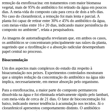
remoção da enrofloxacina: em tratamentos com maior biomassa
vegetal, mais de 95% do antibiótico foi retirado da água em poucos
dias. A meia-vida do composto caiu para cerca de dois a três dias.
No caso do cloranfenicol, a remoção foi mais lenta e parcial. A
planta foi capaz de retirar entre 30% e 45% do antibiótico da água,
com meias-vidas entre 16 e 20 dias, indicando maior persistência do
composto no ambiente”, relata a pesquisadora.
As imagens de autorradiografia revelaram que, em ambos os casos,
os antibióticos se concentraram principalmente nas raízes da planta,
sugerindo que a rizofiltração e a absorção radicular desempenham
papel central no processo.
Bioacumulação
Um dos aspectos mais complexos do estudo diz respeito à
bioacumulação nos peixes. Experimentos controlados mostraram
que a simples redução da concentração do antibiótico na água não
implica, necessariamente, em menor absorção pelo organismo.
Para a enrofloxacina, a maior parte do composto permaneceu
dissolvida na água e foi eliminada relativamente rápido pelo lambari,
com meia-vida de cerca de 21 dias. O fator de bioconcentração foi
baixo, indicando menor tendência à acumulação nos tecidos. Já o
cloranfenicol apresentou comportamento distinto. O antibiótico