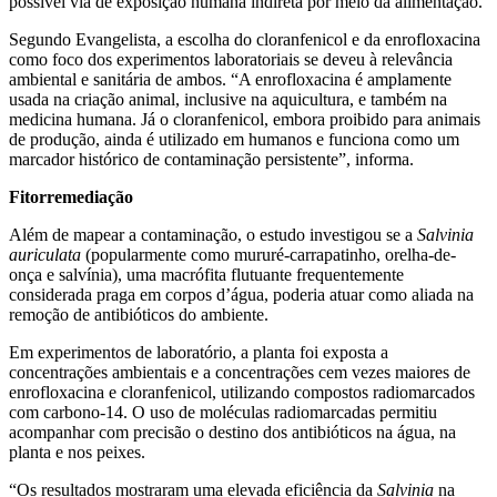
possível via de exposição humana indireta por meio da alimentação.
Segundo Evangelista, a escolha do cloranfenicol e da enrofloxacina
como foco dos experimentos laboratoriais se deveu à relevância
ambiental e sanitária de ambos. “A enrofloxacina é amplamente
usada na criação animal, inclusive na aquicultura, e também na
medicina humana. Já o cloranfenicol, embora proibido para animais
de produção, ainda é utilizado em humanos e funciona como um
marcador histórico de contaminação persistente”, informa.
Fitorremediação
Além de mapear a contaminação, o estudo investigou se a
Salvinia
auriculata
(popularmente como mururé-carrapatinho, orelha-de-
onça e salvínia), uma macrófita flutuante frequentemente
considerada praga em corpos d’água, poderia atuar como aliada na
remoção de antibióticos do ambiente.
Em experimentos de laboratório, a planta foi exposta a
concentrações ambientais e a concentrações cem vezes maiores de
enrofloxacina e cloranfenicol, utilizando compostos radiomarcados
com carbono-14. O uso de moléculas radiomarcadas permitiu
acompanhar com precisão o destino dos antibióticos na água, na
planta e nos peixes.
“Os resultados mostraram uma elevada eficiência da
Salvinia
na