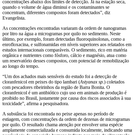
concentrações abaixo dos limites de detecção. Já na estação seca,
quando o volume de água diminui e os contaminantes se
concentram, diferentes compostos foram detectados”, diz
Evangelista.
As concentrações encontradas variaram da ordem de nanogramas
por litro na água a microgramas por quilo no sedimento. Neste
último, por exemplo, foram detectadas fluoroquinolonas, como a
enrofloxacina, e sulfonamidas em níveis superiores aos relatados em
estudos internacionais comparáveis. O sedimento, rico em matéria
orgânica e nutrientes como fósforo, cálcio e magnésio, atua como
um reservatório desses compostos, com potencial de remobilização
ao longo do tempo.
“Um dos achados mais sensíveis do estudo foi a detecção de
cloranfenicol em peixes do tipo lambari (
Astyanax sp.
) coletados
com pescadores ribeirinhos da região de Barra Bonita. O
cloranfenicol é um antibiótico cujo uso em animais de produção é
proibido no Brasil, justamente por causa dos riscos associados à sua
toxicidade”, afirma a pesquisadora.
A substância foi encontrada no peixe apenas no período de
estiagem, com concentrações da ordem de dezenas de microgramas
por quilo. O resultado chama atenção por envolver uma espécie
amplamente comercializada e consumida localmente, indicando uma