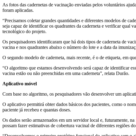
As fotos das cadernetas de vacinação enviadas pelos voluntários ajudar
foram aplicadas.
“Precisamos coletar grandes quantidades e diferentes modelos de cad
seja capaz de identificar os quadrantes da caderneta e verificar qual 
tecnológico do projeto.
Os pesquisadores identificaram que há dois tipos de caderneta de va
vacina e nos quadrantes abaixo o número do lote e a data da imunizaç
O segundo modelo de caderneta, mais recente, é o de etiqueta, em qu
“O algoritmo que estamos desenvolvendo será capaz de identificar ess
vacina estão ou não preenchidas em uma caderneta”, relata Durão.
Aplicativo móvel
Com base no algoritmo, os pesquisadores vão desenvolver um aplicat
O aplicativo permitirá obter dados básicos dos pacientes, como o nome 
paciente já recebeu e quantas doses.
Os dados serão armazenados em um servidor local e, futuramente, na 
possam fazer estimativas de cobertura vacinal de diferentes regiões do
“Desenvolvemos o primeiro protótipo funcional do aplicativo sem o alg