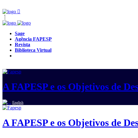
Sage
Agência FAPESP
Revista
Biblioteca Virtual
A FAPESP e os Objetivos de Des
English
A FAPESP e os Objetivos de Des