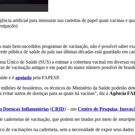
ncia artificial para mensurar nas carteiras de papel quais vacinas e q
vulgação
)
s mais bem-sucedidos programas de vacinação, não é possível saber exa
a rede pública de saúde do país nas últimas décadas está guardado em ca
ema Único de Saúde (SUS) a estimar a cobertura vacinal em diversas re
iras de vacinação antigas e em papel do maior número possível de brasile
aúde e é
apoiado
pela FAPESP.
milhões de brasileiros, os técnicos do Ministério da Saúde poderão det
evitar surtos de doenças para as quais há vacinas”, diz à
Agência F
m Doenças Inflamatórias
(
CRID
) – um
Centro de Pesquisa, Inovaç
 de cadernetas de vacinação, que podem ser tiradas por meio de
smartph
ico de vacinações na caderneta, sem a necessidade de expor seus dados 