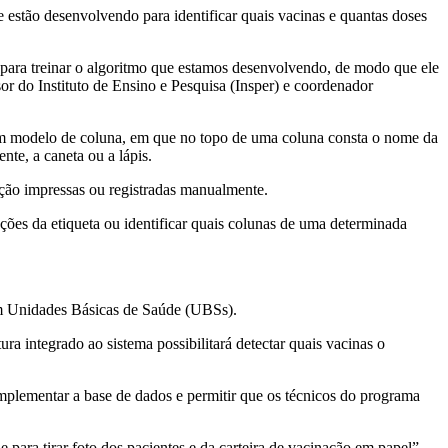
ue estão desenvolvendo para identificar quais vacinas e quantas doses
 para treinar o algoritmo que estamos desenvolvendo, de modo que ele
sor do Instituto de Ensino e Pesquisa (Insper) e coordenador
 um modelo de coluna, em que no topo de uma coluna consta o nome da
te, a caneta ou a lápis.
ação impressas ou registradas manualmente.
ções da etiqueta ou identificar quais colunas de uma determinada
 em Unidades Básicas de Saúde (UBSs).
ra integrado ao sistema possibilitará detectar quais vacinas o
mplementar a base de dados e permitir que os técnicos do programa
 para tirar foto dos pacientes e da carteira de vacinação em papel”,