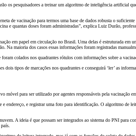
ão os pesquisadores a treinar um algoritmo de inteligência artificial q
erneta de vacinação para termos uma base de dados robusta o suficiente
vacina e quantas doses foram administradas”, explica Luiz Durão, profes
cinação em papel em circulação no Brasil. Uma delas é estruturada em
ão. Na maioria dos casos essas informações foram registradas manualmen
e foram colados nos quadrantes rótulos com informações sobre a vacin
es dois tipos de marcações nos quadrantes e conseguirá ‘ler’ as informa
ivo móvel para ser utilizado por agentes responsáveis pela vacinação
e endereço, e registrar uma foto para identificação. O algoritmo de leitu
nuvem. A ideia é que possam ser integrados ao sistema do PNI para co
 país.
oritmo de leitura integrado, mas já com as funções de coleta de dados e