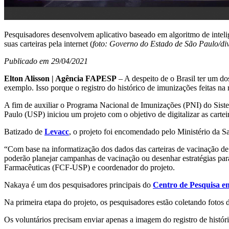
Pesquisadores desenvolvem aplicativo baseado em algoritmo de inteligê
suas carteiras pela internet (
foto: Governo do Estado de São Paulo/di
Publicado em 29/04/2021
Elton Alisson | Agência FAPESP
– A despeito de o Brasil ter um do
exemplo. Isso porque o registro do histórico de imunizações feitas n
A fim de auxiliar o Programa Nacional de Imunizações (PNI) do Sist
Paulo (USP) iniciou um projeto com o objetivo de digitalizar as carte
Batizado de
Levacc
, o projeto foi encomendado pelo Ministério da S
“Com base na informatização dos dados das carteiras de vacinação de 
poderão planejar campanhas de vacinação ou desenhar estratégias para 
Farmacêuticas (FCF-USP) e coordenador do projeto.
Nakaya é um dos pesquisadores principais do
Centro de Pesquisa e
Na primeira etapa do projeto, os pesquisadores estão coletando fotos
Os voluntários precisam enviar apenas a imagem do registro de histór