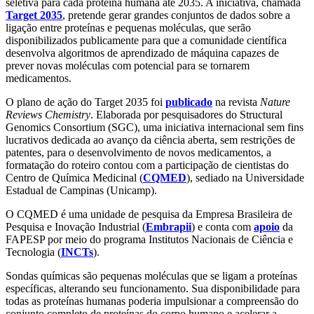
seletiva para cada proteína humana até 2035. A iniciativa, chamada
Target 2035
, pretende gerar grandes conjuntos de dados sobre a
ligação entre proteínas e pequenas moléculas, que serão
disponibilizados publicamente para que a comunidade científica
desenvolva algoritmos de aprendizado de máquina capazes de
prever novas moléculas com potencial para se tornarem
medicamentos.
O plano de ação do Target 2035 foi
publicado
na revista
Nature
Reviews Chemistry
. Elaborada por pesquisadores do Structural
Genomics Consortium (SGC), uma iniciativa internacional sem fins
lucrativos dedicada ao avanço da ciência aberta, sem restrições de
patentes, para o desenvolvimento de novos medicamentos, a
formatação do roteiro contou com a participação de cientistas do
Centro de Química Medicinal (
CQMED
), sediado na Universidade
Estadual de Campinas (Unicamp).
O CQMED é uma unidade de pesquisa da Empresa Brasileira de
Pesquisa e Inovação Industrial (
Embrapii
) e conta com
apoio
da
FAPESP por meio do programa Institutos Nacionais de Ciência e
Tecnologia (
INCTs
).
Sondas químicas são pequenas moléculas que se ligam a proteínas
específicas, alterando seu funcionamento. Sua disponibilidade para
todas as proteínas humanas poderia impulsionar a compreensão do
conjunto completo de proteínas do corpo humano e acelerar a