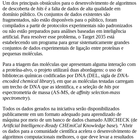
Um dos principais obstáculos para o desenvolvimento de algoritmos
de descoberta de
hits
é a falta de dados de alta qualidade em
domínio público. Os conjuntos de dados existentes são
fragmentados, não estão disponíveis para o público, foram
compilados a partir de protocolos experimentais não padronizados
ou não estão preparados para análises baseadas em inteligência
artificial. Para resolver esse problema, o Target 2035 está
estabelecendo um programa para gerar sistematicamente grandes
conjuntos de dados experimentais de ligação entre proteínas e
pequenas moléculas.
Para a triagem das moléculas que apresentam alguma interação com
a proteína-alvo, o projeto utilizará duas abordagens: o uso de
bibliotecas químicas codificadas por DNA (DEL, sigla de
DNA-
encoded chemical library
), em que as moléculas testadas carregam
um trecho de DNA que as identifica, e a seleção de
hits
por
espectrometria de massa (AS-MS, de
affinity selection-mass
spectrometry
).
Todos os dados gerados na iniciativa serão disponibilizados
publicamente em um formato adequado para aprendizado de
máquina por meio de um banco de dados chamado AIRCHECK (de
Artificial Intelligence-Ready CHEmiCal Knowledge base
). “Abrir
os dados para a comunidade científica acelera o desenvolvimento de
algoritmos computacionais melhores, o que deve levar a resultados