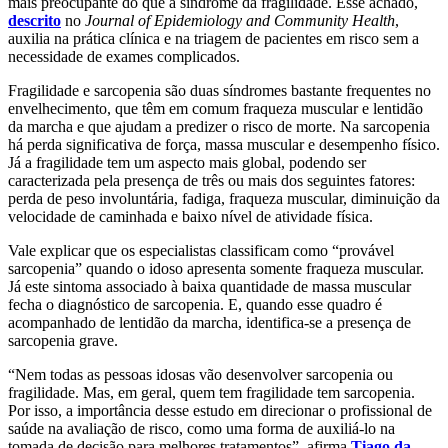
mais preocupante do que a síndrome da fragilidade. Esse achado,
descrito
no
Journal of Epidemiology and Community Health
,
auxilia na prática clínica e na triagem de pacientes em risco sem a
necessidade de exames complicados.
Fragilidade e sarcopenia são duas síndromes bastante frequentes no
envelhecimento, que têm em comum fraqueza muscular e lentidão
da marcha e que ajudam a predizer o risco de morte. Na sarcopenia
há perda significativa de força, massa muscular e desempenho físico.
Já a fragilidade tem um aspecto mais global, podendo ser
caracterizada pela presença de três ou mais dos seguintes fatores:
perda de peso involuntária, fadiga, fraqueza muscular, diminuição da
velocidade de caminhada e baixo nível de atividade física.
Vale explicar que os especialistas classificam como “provável
sarcopenia” quando o idoso apresenta somente fraqueza muscular.
Já este sintoma associado à baixa quantidade de massa muscular
fecha o diagnóstico de sarcopenia. E, quando esse quadro é
acompanhado de lentidão da marcha, identifica-se a presença de
sarcopenia grave.
“Nem todas as pessoas idosas vão desenvolver sarcopenia ou
fragilidade. Mas, em geral, quem tem fragilidade tem sarcopenia.
Por isso, a importância desse estudo em direcionar o profissional de
saúde na avaliação de risco, como uma forma de auxiliá-lo na
tomada de decisão para melhores tratamentos”, afirma
Tiago da