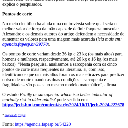
explica o pesquisador.
Pontos de corte
No meio científico há ainda uma controvérsia sobre qual seria o
melhor valor de força da mão capaz de definir fraqueza muscular.
Alexandre e os demais autores do artigo defendem a necessidade de
aumentar os valores para uma triagem mais acurada (
leia mais em:
agencia.fapesp.br/39770
).
Os pontos de corte variam desde 36 kg e 23 kg (os mais altos) para
homens e mulheres, respectivamente, até 26 kg e 16 kg (os mais
baixos). “Nesta pesquisa, analisamos a sarcopenia com os cinco
pontos de corte mais frequentes na literatura. E, com isso,
identificamos que os mais altos foram os mais eficazes para predizer
o risco de morte quando as duas condições – sarcopenia e
fragilidade – são postas no mesmo modelo matemático”, afirma.
O estudo
Frailty or sarcopenia: which is a better indicator of
mortality risk in older adults?
pode ser lido em:
https://jech.bmj.com/content/early/2024/10/11/jech-2024-222678
.
*
Imagem de freepik
Fonte:
https://agencia.fapesp.br/54220