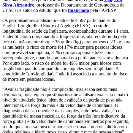
Silva Alexandre
, professor do Departamento de Gerontologia da
UFSCar e autor do estudo, que foi
financiado
pela FAPESP.
Os pesquisadores analisaram dados de 4.597 participantes do
English Longitudinal Study of Ageing (ELSA), o estudo
longitudinal de saúde da Inglaterra, acompanhados durante 14 anos.
E identificaram que, quando a fraqueza muscular era definida pela
força da mão menor do que 36 quilos (kg) para homens e 23 kg para
as mulheres, o risco de morte foi 17% maior para pessoas idosas
com provável sarcopenia, 31% com sarcopenia e 62% com
sarcopenia grave, quando comparadas a participantes sem a doença.
Por outro lado, o risco de morte foi 49% maior para idosos com
fragilidade quando comparado com aqueles sem fragilidade. A
condição de “pré-fragilidade” não foi associada a aumento do risco
de morte em pessoas idosas.
“Avaliar fragilidade não é complicado, mas acaba sendo mais
demorado, pois requer questionários que analisam exaustão e baixo
nível de atividade física, além de avaliação da perda de peso não
intencional, da força da mão e da velocidade de caminhada. O
diagnóstico da sarcopenia é mais simples, feito pela avaliação da
quantidade de massa muscular, da força da mão [um indicativo da
força global] e da velocidade de caminhada em metros por segundo,
sendo que a massa muscular pode ser estimada no consultório com
dados relativos a idade, sexo, peso, altura e raça da pessoa idosa”,