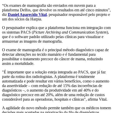
“Os exames de mamografia são enviados em nuvem para a
plataforma Delfos, que devolve os resultados em até cinco minutos”,
diz
Daniel Aparecido Vital
, pesquisador responsável pelo projeto e
um dos sócios da Harpia.
O pesquisador explica que a plataforma funciona em integração com
os sistemas PACS (
Picture Archiving and Communication System
),
que é o software padrão utilizado pelas clínicas para visualizar e
armazenar as imagens de mamografia.
O exame de mamografia é o principal método diagnóstico capaz de
detectar alterações no tecido mamário e é fundamental para
possibilitar o tratamento precoce do câncer de mama, reduzindo
assim a mortalidade.
"É importante que a solução esteja integrada ao PACS, que já faz
parte da rotina dos radiologistas. A plataforma é totalmente
automatizada e pode resultar em vários benefícios, como o aumento
da assertividade – com redução de até 15% das incoerências de
diagnósticos –, o aumento da produtividade em até 40% e do
diagnóstico precoce em até 20%, além de uma redução de custos
considerável para as operadoras, hospitais e clínicas", afirma Vital.
A agilidade do novo método permite também que os médicos tomem
decisões mais acertadas na priorização da fila de diagnósticos,