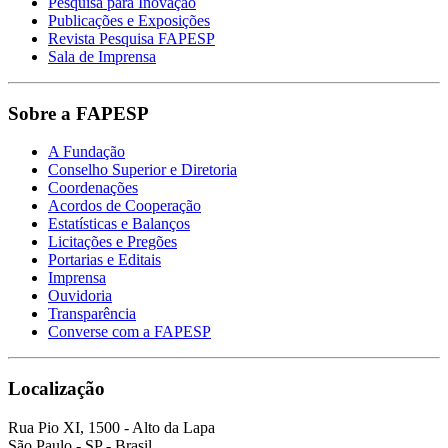
Pesquisa para Inovação
Publicações e Exposições
Revista Pesquisa FAPESP
Sala de Imprensa
Sobre a FAPESP
A Fundação
Conselho Superior e Diretoria
Coordenações
Acordos de Cooperação
Estatísticas e Balanços
Licitações e Pregões
Portarias e Editais
Imprensa
Ouvidoria
Transparência
Converse com a FAPESP
Localização
Rua Pio XI, 1500 - Alto da Lapa
São Paulo - SP - Brasil