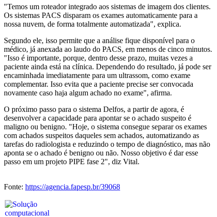
"Temos um roteador integrado aos sistemas de imagem dos clientes.
Os sistemas PACS disparam os exames automaticamente para a
nossa nuvem, de forma totalmente automatizada", explica.
Segundo ele, isso permite que a análise fique disponível para o
médico, já anexada ao laudo do PACS, em menos de cinco minutos.
"Isso é importante, porque, dentro desse prazo, muitas vezes a
paciente ainda está na clínica. Dependendo do resultado, já pode ser
encaminhada imediatamente para um ultrassom, como exame
complementar. Isso evita que a paciente precise ser convocada
novamente caso haja algum achado no exame", afirma.
O próximo passo para o sistema Delfos, a partir de agora, é
desenvolver a capacidade para apontar se o achado suspeito é
maligno ou benigno. "Hoje, o sistema consegue separar os exames
com achados suspeitos daqueles sem achados, automatizando as
tarefas do radiologista e reduzindo o tempo de diagnóstico, mas não
aponta se o achado é benigno ou não. Nosso objetivo é dar esse
passo em um projeto PIPE fase 2", diz Vital.
Fonte:
https://agencia.fapesp.br/39068