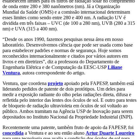
estabelecem limites para os filtros de radiação solar no comprimento
de onda entre 280 e 380 nanômetros (nm). Já a Organização
Mundial da Saúde (OMS) e a comissão internacional determinam
esses limites como sendo entre 280 e 400 nm. A radiação UV é
dividida em três faixas – UVC (de 100 a 280 nm), UVB (280 a 315
nm) e UVA (315 a 400 nm).
“Desde os anos 1990, fazemos pesquisas nessa área em nosso
laboratório. Desenvolvemos ciência que pode ser usada como base
para estabelecer padrões e normas de segurança. Hoje somos
reconhecidos internacionalmente e citados por vários autores em
livros e em diretrizes”, diz a professora do Departamento de
Engenharia Elétrica e de Computação da EESC-USP
Liliane
Ventura
, autora correspondente do artigo.
Ventura, que coordena
projeto
apoiado pela FAPESP, também está
liderando pedidos de patente de dois protótipos. Um deles para
medir a exposição radiante do olho pelas radiações direta, difusa e
refletida pelo interior das lentes dos óculos de sol. E outro para testes
de bloqueio de radiação ultravioleta em óculos de sol voltado ao
público. Ambos tramitam na Agência USP de Inovação para serem
depositados no Instituto Nacional da Propriedade Industrial (INPI).
Recentemente uma patente, também fruto de apoio da FAPESP, foi
concedida
a Ventura e ao seu então aluno
Artur Duarte Loureiro
para uma tecnologia que avalia a condição dos óculos de sol para