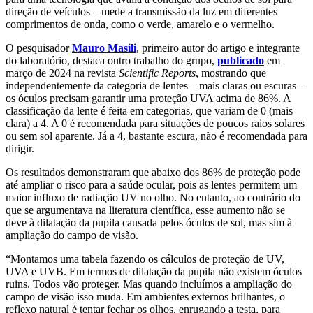
direção de veículos – mede a transmissão da luz em diferentes
comprimentos de onda, como o verde, amarelo e o vermelho.
O pesquisador
Mauro Masili
, primeiro autor do artigo e integrante
do laboratório, destaca outro trabalho do grupo,
publicado
em
março de 2024 na revista
Scientific Reports
, mostrando que
independentemente da categoria de lentes – mais claras ou escuras –
os óculos precisam garantir uma proteção UVA acima de 86%. A
classificação da lente é feita em categorias, que variam de 0 (mais
clara) a 4. A 0 é recomendada para situações de poucos raios solares
ou sem sol aparente. Já a 4, bastante escura, não é recomendada para
dirigir.
Os resultados demonstraram que abaixo dos 86% de proteção pode
até ampliar o risco para a saúde ocular, pois as lentes permitem um
maior influxo de radiação UV no olho. No entanto, ao contrário do
que se argumentava na literatura científica, esse aumento não se
deve à dilatação da pupila causada pelos óculos de sol, mas sim à
ampliação do campo de visão.
“Montamos uma tabela fazendo os cálculos de proteção de UV,
UVA e UVB. Em termos de dilatação da pupila não existem óculos
ruins. Todos vão proteger. Mas quando incluímos a ampliação do
campo de visão isso muda. Em ambientes externos brilhantes, o
reflexo natural é tentar fechar os olhos, enrugando a testa, para