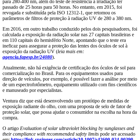
para 280-400 nm, além do teste de resistência à irradiação ter
passado de 25 horas para 50 horas. No entanto, em 2015, foi
revogada e substituída pela ISO 12312-1, que retomou os
parâmetros de filtros de proteção à radiação UV de 280 a 380 nm.
Em 2016, em outro trabalho conduzido pelos dois pesquisadores, foi
calculada a exposição da radiação solar nas 27 capitais brasileiras e
em 110 capitais do hemisfério Norte, apontando que o teste era
ineficaz para assegurar a proteção das lentes dos óculos de sol à
exposição da radiação UV (
leia mais em:
agencia.fapesp.br/24080
).
Atualmente, não há exigência de certificação dos óculos de sol para
comercialização no Brasil. Para os equipamentos usados para
direção de veículos, por exemplo, é possível fazer a análise por meio
de um espectrofotômetro, equipamento utilizado com fins científicos
e manuseado por especialistas.
Ventura diz que está desenvolvendo um protótipo de medidas de
exposição radiante do olho, com uma proposta de selo de fator de
proteção solar, que possa ajudar o consumidor na escolha na hora da
compra.
O artigo
Evaluation of solar ultraviolet blocking by sunglasses and
their compliance with recommended safety limits
pode ser acessado
em:
https://link.springer.com/article/10.1007/s42600-024-00390-