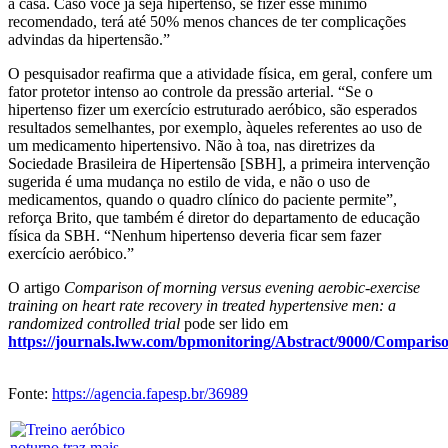
a casa. Caso você já seja hipertenso, se fizer esse mínimo
recomendado, terá até 50% menos chances de ter complicações
advindas da hipertensão.”
O pesquisador reafirma que a atividade física, em geral, confere um
fator protetor intenso ao controle da pressão arterial. “Se o
hipertenso fizer um exercício estruturado aeróbico, são esperados
resultados semelhantes, por exemplo, àqueles referentes ao uso de
um medicamento hipertensivo. Não à toa, nas diretrizes da
Sociedade Brasileira de Hipertensão [SBH], a primeira intervenção
sugerida é uma mudança no estilo de vida, e não o uso de
medicamentos, quando o quadro clínico do paciente permite”,
reforça Brito, que também é diretor do departamento de educação
física da SBH. “Nenhum hipertenso deveria ficar sem fazer
exercício aeróbico.”
O artigo
Comparison of morning versus evening aerobic-exercise
training on heart rate recovery in treated hypertensive men: a
randomized controlled trial
pode ser lido em
https://journals.lww.com/bpmonitoring/Abstract/9000/Compari
Fonte:
https://agencia.fapesp.br/36989