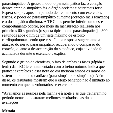
parassimpático. A grosso modo, o parassimpático faz o coração
desacelerar e o simpático faz o órgão acelerar e bater mais forte.
Espera-se que, após um período de treinamento com exercícios
físicos, o poder do parassimpático aumente [coração mais relaxado]
e o do simpático diminua. A TRC nos permite inferir como esse
comportamento ocorre, por meio da mensuração realizada nos
primeiros 60 segundos [resposta tipicamente parassimpática] e 300
segundos após o fim de um teste máximo de esforço
cardiopulmonar, sendo que essa última resposta sugere tanto a
atuação do nervo parassimpático, recuperando o compasso do
coração, quanto a desaceleração do simpático, cuja atividade foi
acumulada durante o exercício”, explica.
Segundo o grupo de cientistas, o fato de ambas as fases (rápida e
lenta) da TRC terem aumentado com o treino noturno indica que
praticar exercícios a essa hora do dia melhora ambos os ramos do
sistema autonômico cardíaco (parassimpático e simpático). Além
disso, os resultados mostram que o efeito benéfico não é limitado ao
momento em que os voluntários se exercitaram.
“Avaliamos as pessoas pela manhã e à noite e as que treinaram no
período noturno mostraram melhores resultados nas duas
avaliações.”
Método