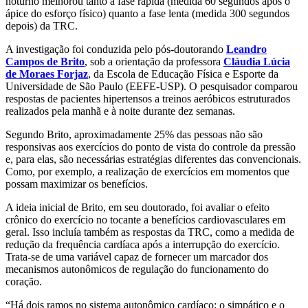
noturno melhorou tanto a fase rápida (medida 60 segundos após o
ápice do esforço físico) quanto a fase lenta (medida 300 segundos
depois) da TRC.
A investigação foi conduzida pelo pós-doutorando
Leandro
Campos de Brito
, sob a orientação da professora
Cláudia Lúcia
de Moraes Forjaz
, da Escola de Educação Física e Esporte da
Universidade de São Paulo (EEFE-USP). O pesquisador comparou
respostas de pacientes hipertensos a treinos aeróbicos estruturados
realizados pela manhã e à noite durante dez semanas.
Segundo Brito, aproximadamente 25% das pessoas não são
responsivas aos exercícios do ponto de vista do controle da pressão
e, para elas, são necessárias estratégias diferentes das convencionais.
Como, por exemplo, a realização de exercícios em momentos que
possam maximizar os benefícios.
A ideia inicial de Brito, em seu doutorado, foi avaliar o efeito
crônico do exercício no tocante a benefícios cardiovasculares em
geral. Isso incluía também as respostas da TRC, como a medida de
redução da frequência cardíaca após a interrupção do exercício.
Trata-se de uma variável capaz de fornecer um marcador dos
mecanismos autonômicos de regulação do funcionamento do
coração.
“Há dois ramos no sistema autonômico cardíaco: o simpático e o