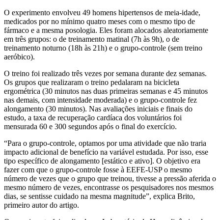
O experimento envolveu 49 homens hipertensos de meia-idade,
medicados por no mínimo quatro meses com o mesmo tipo de
fármaco e a mesma posologia. Eles foram alocados aleatoriamente
em três grupos: o de treinamento matinal (7h às 9h), o de
treinamento noturno (18h às 21h) e o grupo-controle (sem treino
aeróbico).
O treino foi realizado três vezes por semana durante dez semanas.
Os grupos que realizaram o treino pedalaram na bicicleta
ergométrica (30 minutos nas duas primeiras semanas e 45 minutos
nas demais, com intensidade moderada) e o grupo-controle fez
alongamento (30 minutos). Nas avaliações iniciais e finais do
estudo, a taxa de recuperação cardíaca dos voluntários foi
mensurada 60 e 300 segundos após o final do exercício.
“Para o grupo-controle, optamos por uma atividade que não traria
impacto adicional de benefício na variável estudada. Por isso, esse
tipo específico de alongamento [estático e ativo]. O objetivo era
fazer com que o grupo-controle fosse à EEFE-USP o mesmo
número de vezes que o grupo que treinou, tivesse a pressão aferida o
mesmo número de vezes, encontrasse os pesquisadores nos mesmos
dias, se sentisse cuidado na mesma magnitude”, explica Brito,
primeiro autor do artigo.