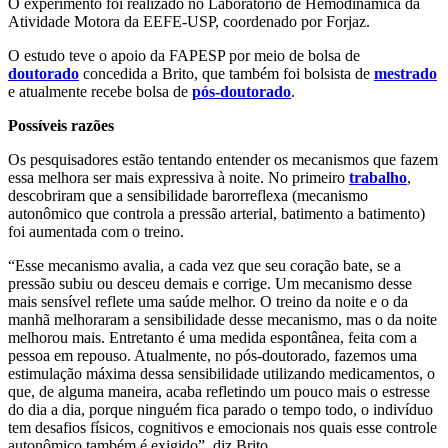
O experimento foi realizado no Laboratório de Hemodinâmica da
Atividade Motora da EEFE-USP, coordenado por Forjaz.
O estudo teve o apoio da FAPESP por meio de bolsa de
doutorado
concedida a Brito, que também foi bolsista de
mestrado
e atualmente recebe bolsa de
pós-doutorado
.
Possíveis razões
Os pesquisadores estão tentando entender os mecanismos que fazem
essa melhora ser mais expressiva à noite. No primeiro
trabalho
,
descobriram que a sensibilidade barorreflexa (mecanismo
autonômico que controla a pressão arterial, batimento a batimento)
foi aumentada com o treino.
“Esse mecanismo avalia, a cada vez que seu coração bate, se a
pressão subiu ou desceu demais e corrige. Um mecanismo desse
mais sensível reflete uma saúde melhor. O treino da noite e o da
manhã melhoraram a sensibilidade desse mecanismo, mas o da noite
melhorou mais. Entretanto é uma medida espontânea, feita com a
pessoa em repouso. Atualmente, no pós-doutorado, fazemos uma
estimulação máxima dessa sensibilidade utilizando medicamentos, o
que, de alguma maneira, acaba refletindo um pouco mais o estresse
do dia a dia, porque ninguém fica parado o tempo todo, o indivíduo
tem desafios físicos, cognitivos e emocionais nos quais esse controle
autonômico também é exigido”, diz Brito.