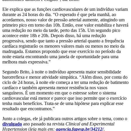
Ele explica que as funções cardiovasculares de um indivíduo variam
durante as 24 horas do dia. “O esperado é que pela manhã, ao
acordarmos, nosso valor de pressão arterial aumente, atingindo um
primeiro pico em torno das 10h. Então, esse valor estabiliza e haverá
uma redução no meio da tarde, perto das 15h. Um segundo pico
acontece entre 18h e 20h. Depois disso, há uma redução
progressiva, sendo que tanto a pressão arterial quanto a frequência
cardíaca registrarão os menores valores mais ou menos no meio da
madrugada. Estamos propondo que esse exercício no período da
noite estaria encontrando uma janela de oportunidade para uma
melhora mais expressiva.”
Segundo Brito, à noite o indivíduo apresenta maior sensibilidade
barorreflexa e menor atividade simpática. “Além disso, por conta do
ciclo de 24 horas, à noite ele começa a ter uma redução de batimento
cardíaco e também apresenta menor resistência nos vasos
sanguíneos. É um momento em que o estresse sobre o sistema
cardiovascular está menor e parece que isso permite que o exercício
tenha mais benefícios. Trata-se de uma hipótese para explicar esse
resultado que encontramos.”
Junto a colegas, ele já publicara outros artigos sobre o tema, como o
divulgado
ano passado na revista
Clinical and Experimental
Hypertension
(
leia mais em:
agencia.fapesp.br/34212/
.