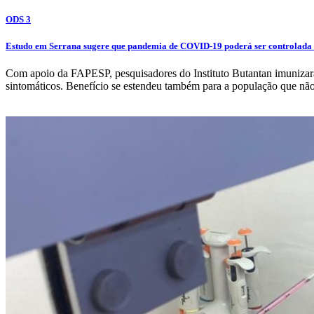
ODS 3
Estudo em Serrana sugere que pandemia de COVID-19 poderá ser controlad
Com apoio da FAPESP, pesquisadores do Instituto Butantan imunizar
sintomáticos. Benefício se estendeu também para a população que não