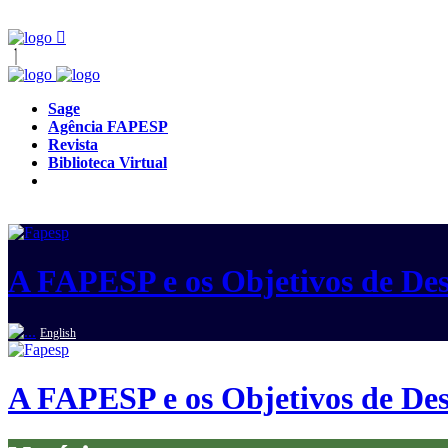
Sage
Agência FAPESP
Revista
Biblioteca Virtual
A FAPESP e os Objetivos de Des
English
A FAPESP e os Objetivos de Des