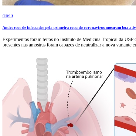
ODS 3
Anticorpos de infectados pela primeira cepa do coronavírus mostram boa ativi
Experimentos foram feitos no Instituto de Medicina Tropical da US
presentes nas amostras foram capazes de neutralizar a nova variante e