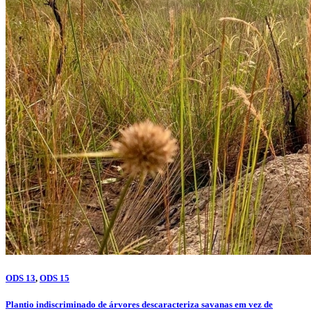
ODS 13
,
ODS 15
Plantio indiscriminado de árvores descaracteriza savanas em vez de