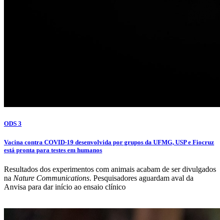
ODS 3
Vacina contra COVID-19 desenvolvida por grupos da UFMG, USP e Fiocruz
está pronta para testes em humanos
Resultados dos experimentos com animais acabam de ser divulgados
na
Nature Communications
. Pesquisadores aguardam aval da
Anvisa para dar início ao ensaio clínico