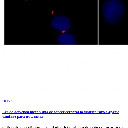
ODS 3
Estudo desvenda mecanismo de câncer cerebral pediátrico raro e aponta
caminho para tratamento
O tipo de ependimoma estudado afeta principalmente crianças, tem