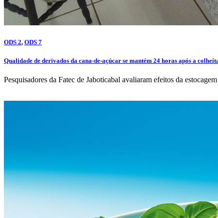
ODS 2
,
ODS 7
Qualidade de derivados da cana-de-açúcar se mantém 24 horas após a colheit
Pesquisadores da Fatec de Jaboticabal avaliaram efeitos da estocagem