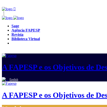
Sage
Agência FAPESP
Revista
Biblioteca Virtual
A FAPESP e os Objetivos de Des
English
A FAPESP e os Objetivos de Des