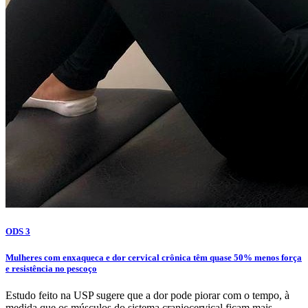
ODS 3
Mulheres com enxaqueca e dor cervical crônica têm quase 50% menos força
e resistência no pescoço
Estudo feito na USP sugere que a dor pode piorar com o tempo, à
medida que os músculos do sistema craniocervical ficam mais